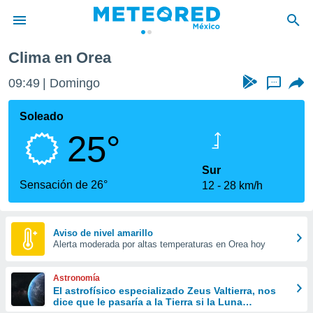
a
Orea
Clima en Orea
privacidad
09:49
Domingo
...
o de
mx
mx) ha sido
Soleado
or
25°
es para
ue la
 que se
Sur
e calidad.
Sensación de 26°
12
28 km/h
eder a este
ediante las
opciones:
Aviso de nivel amarillo
Alerta moderada por altas temperaturas en Orea hoy
ookies y
e forma
Astronomía
d digital
El astrofísico especializado Zeus Valtierra, nos
dice que le pasaría a la Tierra si la Luna
ada, basada