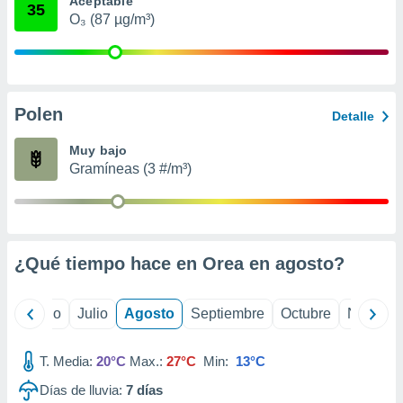
Aceptable
ados con el
35
 seleccionar
O₃ (87 µg/m³)
o.
calización
precisa e
ión mediante
Polen
Detalle
, publicidad
Muy bajo
dos,
Gramíneas (3 #/m³)
 publicidad
,
ón de
 desarrollo
s.
¿Qué tiempo hace en Orea en
agosto
?
tros 1199
ios
yo
Junio
Julio
Agosto
Septiembre
Octubre
Noviemb
T. Media:
20°C
Max.:
27°C
Min:
13°C
Días de lluvia:
7
días