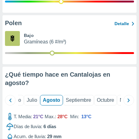
ados con el
 seleccionar
o.
calización
Polen
Detalle
precisa e
ión mediante
Bajo
Gramíneas (6 #/m³)
, publicidad
dos,
 publicidad
,
¿Qué tiempo hace en Cantalojas en
ón de
 desarrollo
agosto
?
s.
tros 1199
yo
Junio
Julio
Agosto
Septiembre
Octubre
Noviemb
ios
T. Media:
21°C
Max.:
28°C
Min:
13°C
Días de lluvia:
6
días
Acum. de lluvia:
29 mm