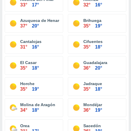
33°
17°
32°
16°
Azuqueca de Henares
Brihuega
37°
20°
35°
19°
Cantalojas
Cifuentes
31°
16°
35°
18°
El Casar
Guadalajara
35°
18°
36°
20°
Horche
Jadraque
35°
19°
35°
18°
Molina de Aragón
Mondéjar
34°
18°
36°
19°
Orea
Sacedón