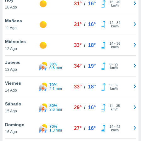
ublicidad y
15
-
40
31°
/
16°
km/h
10 Ago
do en
 mismo.
Mañana
12
-
34
31°
/
16°
sultar más
km/h
11 Ago
 en nuestra
 Cookies
y
Miércoles
14
-
36
ualquier
33°
/
18°
km/h
12 Ago
ento
 botón
Jueves
30%
8
-
29
34°
/
19°
ación de
0.6 mm
km/h
13 Ago
kies
 disponible
Viernes
70%
9
-
32
e nuestra
33°
/
18°
2.1 mm
km/h
14 Ago
.
Sábado
IVAMENTE,
80%
11
-
35
29°
/
16°
3.6 mm
km/h
15 Ago
as
Domingo
70%
14
-
42
27°
/
16°
 a cookies
1.3 mm
km/h
16 Ago
 no aceptar