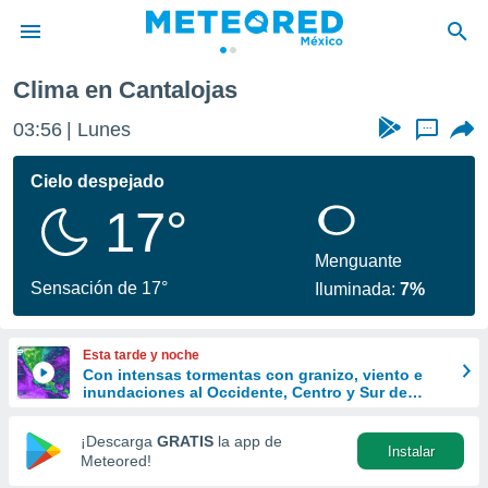
a
Cantalojas
Clima en Cantalojas
privacidad
03:56
Lunes
...
o de
mx
mx) ha sido
Cielo despejado
or
17°
es para
ue la
 que se
Menguante
e calidad.
Sensación de 17°
Iluminada:
7%
eder a este
ediante las
opciones:
Esta tarde y noche
Con intensas tormentas con granizo, viento e
ookies y
inundaciones al Occidente, Centro y Sur de
e forma
México
¡Descarga
GRATIS
la app de
Instalar
d digital
Meteored!
ada, basada