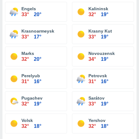
Engels
Kalininsk
33°
20°
32°
19°
Krasnoarmeysk
Krasny Kut
33°
17°
33°
19°
Marks
Novouzensk
32°
20°
34°
19°
Perelyub
Petrovsk
31°
16°
31°
16°
Pugachev
Sarátov
32°
19°
33°
19°
Volsk
Yershov
32°
18°
32°
18°