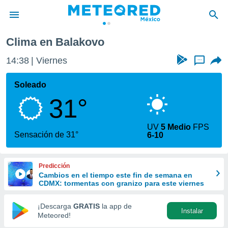
Clima en Balakovo
privacidad
14:38
Viernes
...
o de
mx
mx) ha sido
Soleado
or
31°
es para
ue la
 que se
UV
5 Medio
FPS
e calidad.
Sensación de 31°
6-10
eder a este
ediante las
opciones:
Predicción
Cambios en el tiempo este fin de semana en
ookies y
CDMX: tormentas con granizo para este viernes
e forma
¡Descarga
GRATIS
la app de
Instalar
d digital
Meteored!
ada, basada