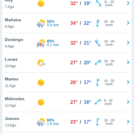
ublicidad y
11
-
20
32°
/
19°
km/h
7 Ago
do en
 mismo.
Mañana
50%
20
-
41
34°
/
22°
sultar más
0.8 mm
km/h
8 Ago
 en nuestra
 Cookies
y
Domingo
80%
18
-
40
ualquier
32°
/
21°
8.1 mm
km/h
9 Ago
ento
 botón
Lunes
20
-
39
27°
/
20°
ación de
km/h
10 Ago
kies
 disponible
Martes
15
-
32
e nuestra
26°
/
17°
km/h
11 Ago
.
Miércoles
IVAMENTE,
8
-
25
27°
/
16°
km/h
12 Ago
as
Jueves
60%
16
-
28
23°
/
17°
 a cookies
1.9 mm
km/h
13 Ago
 no aceptar