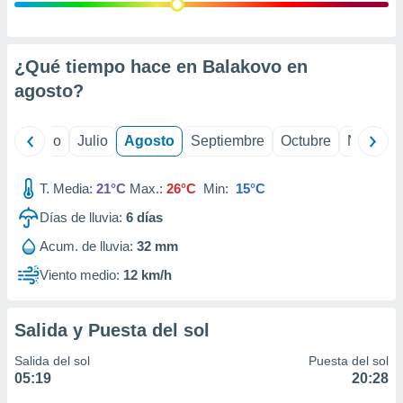
ados con el
 seleccionar
o.
calización
¿Qué tiempo hace en Balakovo en
precisa e
agosto
?
ión mediante
, publicidad
yo
Junio
Julio
Agosto
Septiembre
Octubre
Noviemb
dos,
 publicidad
T. Media:
21°C
Max.:
26°C
Min:
15°C
,
Días de lluvia:
6
días
ón de
 desarrollo
Acum. de lluvia:
32 mm
s.
Viento medio:
12 km/h
tros 1199
ios
Salida y Puesta del sol
Salida del sol
Puesta del sol
05:19
20:28