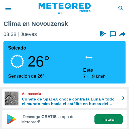
Clima en Novouzensk
privacidad
08:39
Jueves
...
o de
mx
mx) ha sido
Soleado
or
26°
es para
ue la
 que se
Este
e calidad.
Sensación de 26°
7
19 km/h
eder a este
ediante las
opciones:
Astronomía
Cohete de SpaceX choca contra la Luna y todo
ookies y
el mundo mira hacia el satélite en busca del
e forma
cráter
¡Descarga
GRATIS
la app de
Instalar
d digital
Meteored!
ada, basada