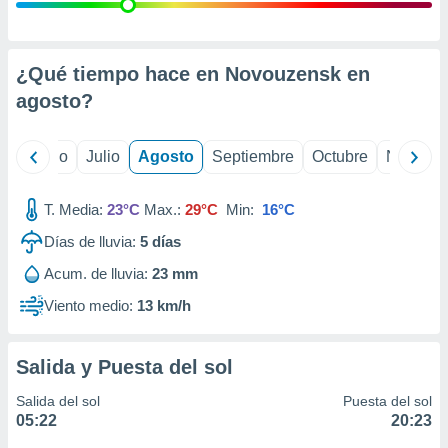
ados con el
 seleccionar
o.
calización
¿Qué tiempo hace en Novouzensk en
precisa e
agosto
?
ión mediante
, publicidad
yo
Junio
Julio
Agosto
Septiembre
Octubre
Noviemb
dos,
 publicidad
T. Media:
23°C
Max.:
29°C
Min:
16°C
,
Días de lluvia:
5
días
ón de
 desarrollo
Acum. de lluvia:
23 mm
s.
Viento medio:
13 km/h
tros 1199
ios
Salida y Puesta del sol
Salida del sol
Puesta del sol
05:22
20:23