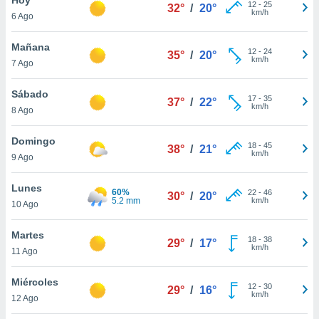
ublicidad y
12
-
25
32°
/
20°
km/h
6 Ago
do en
 mismo.
Mañana
12
-
24
35°
/
20°
sultar más
km/h
7 Ago
 en nuestra
 Cookies
y
Sábado
17
-
35
ualquier
37°
/
22°
km/h
8 Ago
ento
 botón
Domingo
18
-
45
38°
/
21°
ación de
km/h
9 Ago
kies
 disponible
Lunes
60%
22
-
46
e nuestra
30°
/
20°
5.2 mm
km/h
10 Ago
.
Martes
IVAMENTE,
18
-
38
29°
/
17°
km/h
11 Ago
as
Miércoles
12
-
30
29°
/
16°
 a cookies
km/h
12 Ago
 no aceptar