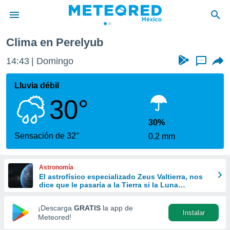
Clima en Perelyub
privacidad
14:43
Domingo
...
o de
mx
mx) ha sido
Lluvia débil
or
30°
es para
ue la
 que se
30%
e calidad.
Sensación de 32°
0.2 mm
eder a este
ediante las
opciones:
Astronomía
El astrofísico especializado Zeus Valtierra, nos
ookies y
dice que le pasaría a la Tierra si la Luna
e forma
desapareciera
¡Descarga
GRATIS
la app de
Instalar
d digital
Meteored!
ada, basada