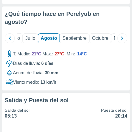
ados con el
 seleccionar
o.
¿Qué tiempo hace en Perelyub en
calización
agosto
?
precisa e
ión mediante
yo
Junio
Julio
Agosto
Septiembre
Octubre
Noviemb
, publicidad
T. Media:
21°C
Max.:
27°C
Min:
14°C
dos,
 publicidad
Días de lluvia:
6
días
,
ón de
Acum. de lluvia:
30 mm
 desarrollo
Viento medio:
13 km/h
s.
tros 1199
ios
Salida y Puesta del sol
Salida del sol
Puesta del sol
05:13
20:14