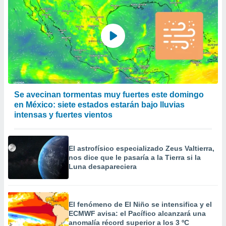
Se avecinan tormentas muy fuertes este domingo
en México: siete estados estarán bajo lluvias
intensas y fuertes vientos
El astrofísico especializado Zeus Valtierra,
nos dice que le pasaría a la Tierra si la
Luna desapareciera
El fenómeno de El Niño se intensifica y el
ECMWF avisa: el Pacífico alcanzará una
anomalía récord superior a los 3 ºC