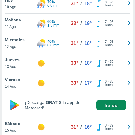
70%
ublicidad y
8
-
23
31°
/
18°
0.8 mm
km/h
10 Ago
do en
 mismo.
Mañana
60%
7
-
26
32°
/
19°
sultar más
1.3 mm
km/h
11 Ago
 en nuestra
 Cookies
y
Miércoles
40%
7
-
25
ualquier
31°
/
18°
0.6 mm
km/h
12 Ago
ento
 botón
Jueves
7
-
25
30°
/
18°
ación de
km/h
13 Ago
kies
 disponible
Viernes
6
-
25
e nuestra
30°
/
17°
km/h
14 Ago
.
IVAMENTE,
¡Descarga
GRATIS
la app de
Instalar
Meteored!
as
 a cookies
Sábado
8
-
29
31°
/
16°
km/h
15 Ago
 no aceptar