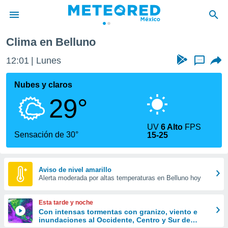
Clima en Belluno
privacidad
12:01
Lunes
...
o de
mx
mx) ha sido
Nubes y claros
or
29°
es para
ue la
 que se
UV
6 Alto
FPS
e calidad.
Sensación de 30°
15-25
eder a este
ediante las
opciones:
Aviso de nivel amarillo
Alerta moderada por altas temperaturas en Belluno hoy
ookies y
e forma
Esta tarde y noche
d digital
Con intensas tormentas con granizo, viento e
inundaciones al Occidente, Centro y Sur de
ada, basada