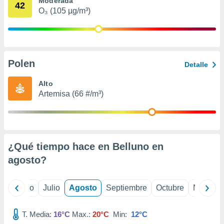
Moderada
ados con el
42
 seleccionar
O₃ (105 µg/m³)
o.
calización
precisa e
ión mediante
Polen
Detalle
, publicidad
Alto
dos,
Artemisa (66 #/m³)
 publicidad
,
ón de
 desarrollo
s.
¿Qué tiempo hace en Belluno en
tros 1199
agosto
?
ios
yo
Junio
Julio
Agosto
Septiembre
Octubre
Noviemb
T. Media:
16°C
Max.:
20°C
Min:
12°C