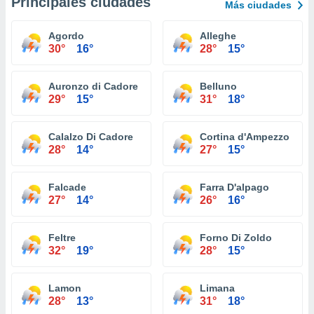
Principales ciudades
Más ciudades
Agordo
Alleghe
30°
16°
28°
15°
Auronzo di Cadore
Belluno
29°
15°
31°
18°
Calalzo Di Cadore
Cortina d'Ampezzo
28°
14°
27°
15°
Falcade
Farra D'alpago
27°
14°
26°
16°
Feltre
Forno Di Zoldo
32°
19°
28°
15°
Lamon
Limana
28°
13°
31°
18°