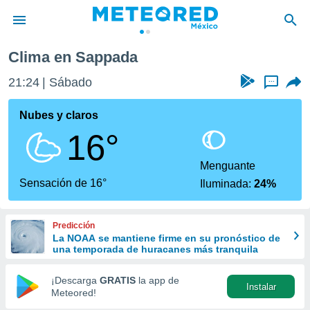
Clima en Sappada
privacidad
21:24
Sábado
...
o de
mx
mx) ha sido
Nubes y claros
or
16°
es para
ue la
 que se
Menguante
e calidad.
Sensación de 16°
Iluminada:
24%
eder a este
ediante las
opciones:
Predicción
La NOAA se mantiene firme en su pronóstico de
ookies y
una temporada de huracanes más tranquila
e forma
¡Descarga
GRATIS
la app de
Instalar
d digital
Meteored!
ada, basada