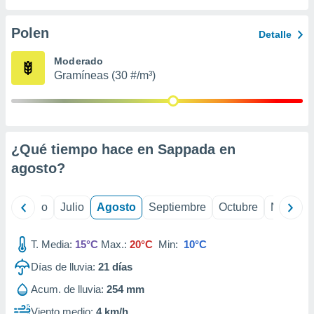
ados con el
 seleccionar
o.
Polen
Detalle
calización
Moderado
precisa e
Gramíneas (30 #/m³)
ión mediante
, publicidad
dos,
 publicidad
¿Qué tiempo hace en Sappada en
,
agosto
?
ón de
 desarrollo
s.
yo
Junio
Julio
Agosto
Septiembre
Octubre
Noviemb
tros 1199
ios
T. Media:
15°C
Max.:
20°C
Min:
10°C
Días de lluvia:
21
días
Acum. de lluvia:
254 mm
Viento medio:
4 km/h