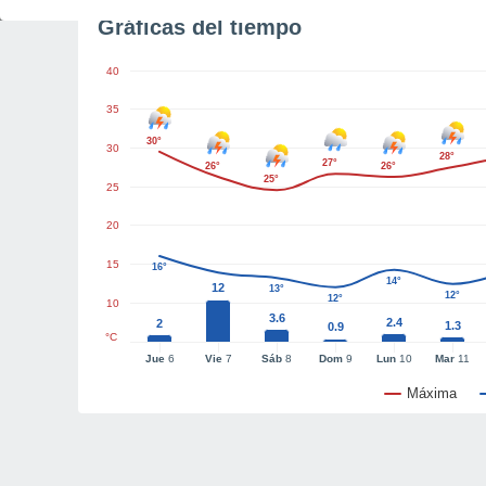
Gráficas del tiempo
40
35
30°
30
28°
27°
26°
26°
25°
25
20
15
16°
14°
12
13°
12°
12°
10
3.6
2.4
2
1.3
0.9
°C
Jue
6
Vie
7
Sáb
8
Dom
9
Lun
10
Mar
11
Máxima