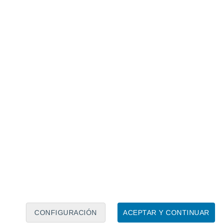
Calendario lunar
Lun
Mar
Mié
Jue
Vie
Sáb
Dom
6
7
8
9
10
11
12
13
14
15
16
17
18
19
CONFIGURACIÓN
ACEPTAR Y CONTINUAR