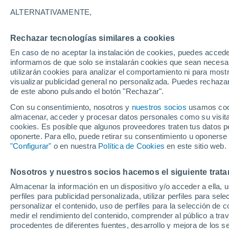
21°
ALTERNATIVAMENTE,
Rechazar tecnologías similares a cookies
Noroeste
En caso de no aceptar la instalación de cookies, puedes accede
Sensación de 21°
1
-
9 km/h
informamos de que solo se instalarán cookies que sean necesari
utilizarán cookies para analizar el comportamiento ni para most
visualizar publicidad general no personalizada. Puedes rechazar
de este abono pulsando el botón "Rechazar".
Ciencia
Descubre por qué tu cerebro no hace dos cos
Con su consentimiento, nosotros y
nuestros socios
usamos cooki
la vez, solo las automatiza
almacenar, acceder y procesar datos personales como su visita e
cookies. Es posible que algunos proveedores traten tus datos pe
Clima 1 - 7 días
Por hora
Actualidad
Mapa de nub
oponerte. Para ello, puede retirar su consentimiento u oponerse
"Configurar"
o en nuestra
Política de Cookies
en este sitio web.
Nosotros y nuestros socios hacemos el siguiente trata
Mañana
Sábado
D
Hoy
Almacenar la información en un dispositivo y/o acceder a ella, 
7 Ago
8 Ago
6 Ago
perfiles para publicidad personalizada, utilizar perfiles para sele
personalizar el contenido, uso de perfiles para la selección de c
medir el rendimiento del contenido, comprender al público a tra
procedentes de diferentes fuentes, desarrollo y mejora de los se
90%
90%
90%