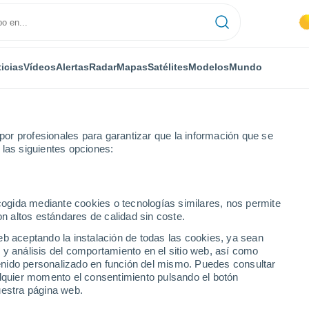
icias
Vídeos
Alertas
Radar
Mapas
Satélites
Modelos
Mundo
or profesionales para garantizar que la información que se
 las siguientes opciones:
ecogida mediante cookies o tecnologías similares, nos permite
on altos estándares de calidad sin coste.
eb aceptando la instalación de todas las cookies, ya sean
 y análisis del comportamiento en el sitio web, así como
...
ntenido personalizado en función del mismo. Puedes consultar
alquier momento el consentimiento pulsando el botón
Por hora
uestra página web.
Intervalos nubosos en las
próximas horas