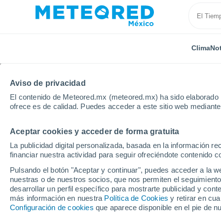
Clima
Not
Aviso de privacidad
El contenido de Meteored.mx (meteored.mx) ha sido elaborado p
ofrece es de calidad. Puedes acceder a este sitio web mediante
Aceptar cookies y acceder de forma gratuita
Inicio
Italia
Provincia de Belluno
Lamon
La publicidad digital personalizada, basada en la información r
financiar nuestra actividad para seguir ofreciéndote contenido c
Clima en Lamon
Pulsando el botón "Aceptar y continuar", puedes acceder a la w
nuestras o de nuestros socios, que nos permiten el seguimiento
20:54
Jueves
desarrollar un perfil específico para mostrarte publicidad y co
más información en nuestra
Política de Cookies
y retirar en cu
Configuración de cookies
que aparece disponible en el pie de n
Soleado