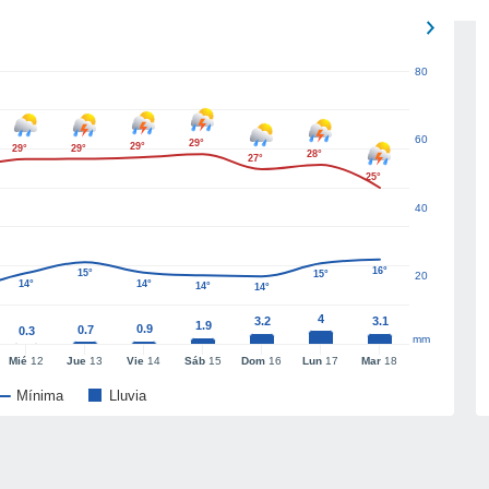
80
60
29°
29°
29°
29°
28°
27°
25°
40
16°
15°
15°
20
14°
14°
14°
14°
4
3.2
3.1
1.9
0.9
0.7
0.3
mm
Mié
12
Jue
13
Vie
14
Sáb
15
Dom
16
Lun
17
Mar
18
Mínima
Lluvia