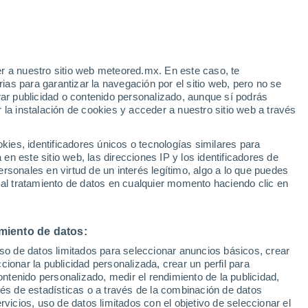
Aviso de nivel rojo
Alerta extrema por altas
temperaturas en Lamon hoy
r a nuestro sitio web meteored.mx. En este caso, te
Riesgo de tormentas
as para garantizar la navegación por el sitio web, pero no se
Mañana por la mañana
rar publicidad o contenido personalizado, aunque sí podrás
 la instalación de cookies y acceder a nuestro sitio web a través
as a
es, identificadores únicos o tecnologías similares para
n este sitio web, las direcciones IP y los identificadores de
rsonales en virtud de un interés legítimo, algo a lo que puedes
osidad
Radar de lluvia
Satélites
Modelos
 al tratamiento de datos en cualquier momento haciendo clic en
miento de datos:
omingo
Lunes
Martes
Miércoles
uso de datos limitados para seleccionar anuncios básicos, crear
9 Ago
10 Ago
11 Ago
12 Ago
ccionar la publicidad personalizada, crear un perfil para
ontenido personalizado, medir el rendimiento de la publicidad,
vés de estadísticas o a través de la combinación de datos
rvicios, uso de datos limitados con el objetivo de seleccionar el
80%
90%
80%
70%