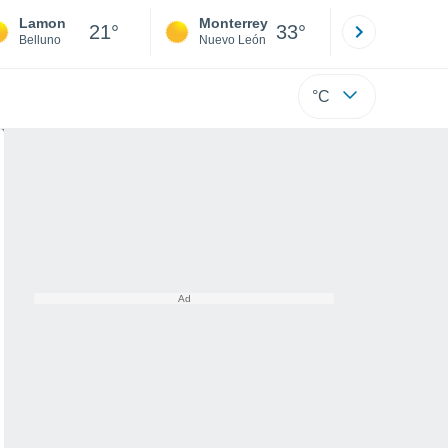
Lamon
Monterrey
Mexicali
21°
33°
Belluno
Nuevo León
Baja C
°C