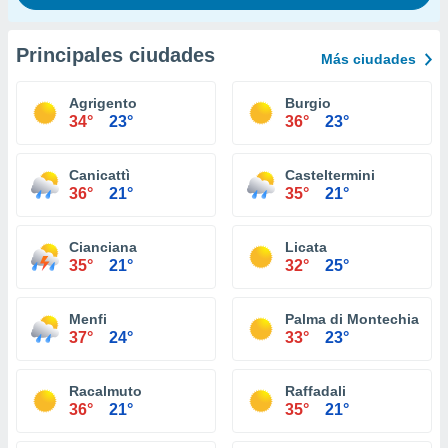
Principales ciudades
Más ciudades
Agrigento
Burgio
34°
23°
36°
23°
Canicattì
Casteltermini
36°
21°
35°
21°
Cianciana
Licata
35°
21°
32°
25°
Menfi
Palma di Montechiaro
37°
24°
33°
23°
Racalmuto
Raffadali
36°
21°
35°
21°