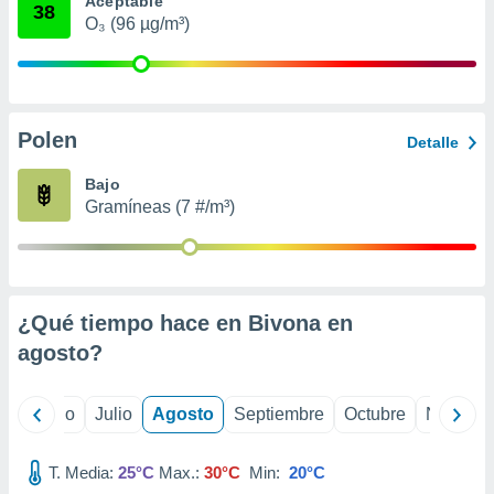
Aceptable
ados con el
38
 seleccionar
O₃ (96 µg/m³)
o.
calización
precisa e
ión mediante
Polen
Detalle
, publicidad
Bajo
dos,
Gramíneas (7 #/m³)
 publicidad
,
ón de
 desarrollo
s.
¿Qué tiempo hace en Bivona en
tros 1199
agosto
?
ios
yo
Junio
Julio
Agosto
Septiembre
Octubre
Noviemb
T. Media:
25°C
Max.:
30°C
Min:
20°C