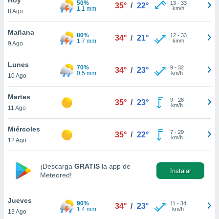
50%
ublicidad y
13
-
33
35°
/
22°
1.1 mm
km/h
8 Ago
do en
 mismo.
Mañana
80%
12
-
33
34°
/
21°
sultar más
1.7 mm
km/h
9 Ago
 en nuestra
 Cookies
y
Lunes
70%
9
-
32
ualquier
34°
/
23°
0.5 mm
km/h
10 Ago
ento
 botón
Martes
9
-
28
35°
/
23°
ación de
km/h
11 Ago
kies
 disponible
Miércoles
7
-
29
e nuestra
35°
/
22°
km/h
12 Ago
.
IVAMENTE,
¡Descarga
GRATIS
la app de
Instalar
Meteored!
as
 a cookies
Jueves
90%
11
-
34
34°
/
23°
1.4 mm
km/h
13 Ago
 no aceptar