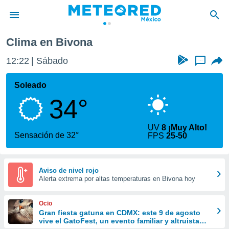
Clima en Bivona
privacidad
12:22
Sábado
...
o de
mx
mx) ha sido
Soleado
or
34°
es para
ue la
 que se
UV
8 ¡Muy Alto!
e calidad.
Sensación de 32°
FPS
25-50
eder a este
ediante las
opciones:
Aviso de nivel rojo
Alerta extrema por altas temperaturas en Bivona hoy
ookies y
e forma
Ocio
d digital
Gran fiesta gatuna en CDMX: este 9 de agosto
vive el GatoFest, un evento familiar y altruista
ada, basada