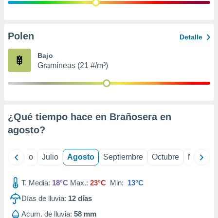
ados con el
 seleccionar
o.
calización
Polen
Detalle
precisa e
ión mediante
Bajo
Gramíneas (21 #/m³)
, publicidad
dos,
 publicidad
,
¿Qué tiempo hace en Brañosera en
ón de
 desarrollo
agosto
?
s.
tros 1199
yo
Junio
Julio
Agosto
Septiembre
Octubre
Noviemb
ios
T. Media:
18°C
Max.:
23°C
Min:
13°C
Días de lluvia:
12
días
Acum. de lluvia:
58 mm