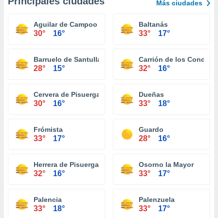
Principales ciudades
Más ciudades
Aguilar de Campoo
Baltanás
30°
16°
33°
17°
Barruelo de Santullán
Carrión de los Condes
28°
15°
32°
16°
Cervera de Pisuerga
Dueñas
30°
16°
33°
18°
Frómista
Guardo
33°
17°
28°
16°
Herrera de Pisuerga
Osorno la Mayor
32°
16°
33°
17°
Palencia
Palenzuela
33°
18°
33°
17°