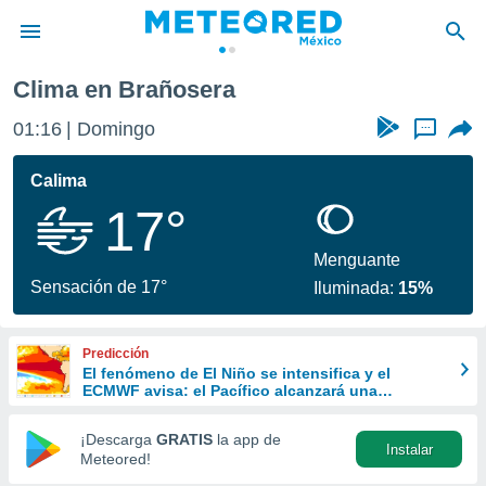
ñosera
Clima en Brañosera
privacidad
01:16
Domingo
...
o de
mx
mx) ha sido
Calima
or
17°
es para
ue la
 que se
Menguante
e calidad.
Sensación de 17°
Iluminada:
15%
eder a este
ediante las
opciones:
Predicción
El fenómeno de El Niño se intensifica y el
ookies y
ECMWF avisa: el Pacífico alcanzará una
e forma
anomalía récord superior a los 3 ºC
¡Descarga
GRATIS
la app de
Instalar
d digital
Meteored!
ada, basada