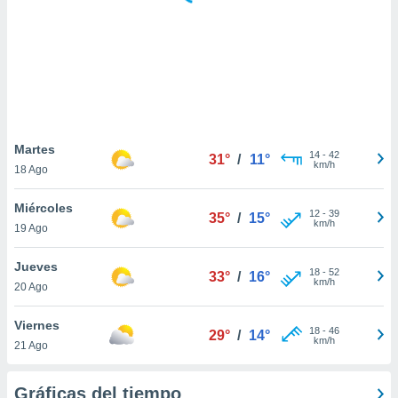
ste abono
 botón
.
nto,
cios
kies,
Martes
14
-
42
ores únicos
31°
/
11°
km/h
18 Ago
as similares
nar,
Miércoles
rocesar
12
-
39
35°
/
15°
km/h
onales como
19 Ago
 este sitio
recciones IP
Jueves
18
-
52
33°
/
16°
ficadores de
km/h
20 Ago
 posible
s
Viernes
 traten tus
18
-
46
29°
/
14°
km/h
nales en
21 Ago
 interés
go a lo que
Gráficas del tiempo
nerte. Para