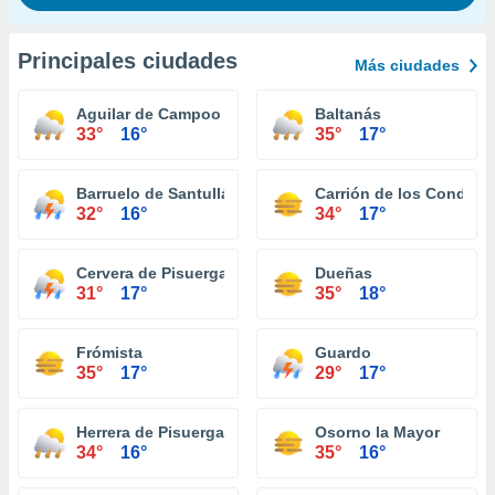
Principales ciudades
Más ciudades
Aguilar de Campoo
Baltanás
33°
16°
35°
17°
Barruelo de Santullán
Carrión de los Condes
32°
16°
34°
17°
Cervera de Pisuerga
Dueñas
31°
17°
35°
18°
Frómista
Guardo
35°
17°
29°
17°
Herrera de Pisuerga
Osorno la Mayor
34°
16°
35°
16°