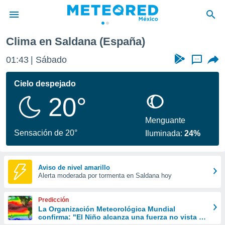
ldana
Clima en Saldana (España)
privacidad
01:43
Sábado
...
o de
mx
mx) ha sido
Cielo despejado
or
20°
es para
ue la
 que se
Menguante
e calidad.
Sensación de 20°
Iluminada:
24%
eder a este
ediante las
opciones:
Aviso de nivel amarillo
Alerta moderada por tormenta en Saldana hoy
ookies y
e forma
Predicción
d digital
La Organización Meteorológica Mundial
confirma: "El Niño alcanza una fuerza no vista en
ada, basada