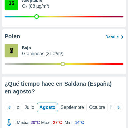
Aceptable
ados con el
35
 seleccionar
O₃ (88 µg/m³)
o.
calización
precisa e
ión mediante
Polen
Detalle
, publicidad
Bajo
dos,
Gramíneas (21 #/m³)
 publicidad
,
ón de
 desarrollo
s.
¿Qué tiempo hace en Saldana (España)
tros 1199
en
agosto
?
ios
yo
Junio
Julio
Agosto
Septiembre
Octubre
Noviemb
T. Media:
20°C
Max.:
27°C
Min:
14°C