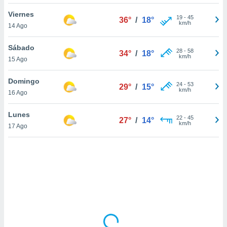
ón de
uedes
Viernes
19
-
45
36°
/
18°
uestro sitio
km/h
14 Ago
ed.mx. En
te
Sábado
 de que
28
-
58
34°
/
18°
km/h
15 Ago
talarán
e sean
para
Domingo
24
-
53
29°
/
15°
a
km/h
16 Ago
por el sitio
o se
Lunes
22
-
45
cookies para
27°
/
14°
km/h
17 Ago
nto ni para
licidad o
ado, aunque
sualizar
general no
ada. Puedes
 instalación
y acceder a
io web a