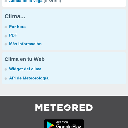
Albala de la Vega
(9.34 km)
Clima...
Por hora
PDF
Más información
Clima en tu Web
Widget del clima
API de Meteorología