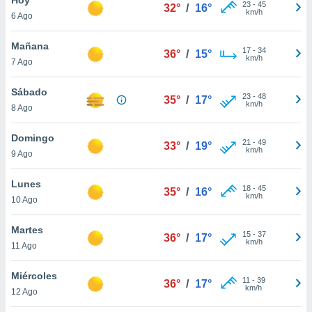
ublicidad y
23
-
45
32°
/
16°
km/h
6 Ago
do en
 mismo.
Mañana
17
-
34
36°
/
15°
sultar más
km/h
7 Ago
 en nuestra
 Cookies
y
Sábado
23
-
48
ualquier
35°
/
17°
km/h
8 Ago
ento
 botón
Domingo
21
-
49
33°
/
19°
ación de
km/h
9 Ago
kies
 disponible
Lunes
18
-
45
e nuestra
35°
/
16°
km/h
10 Ago
.
Martes
IVAMENTE,
15
-
37
36°
/
17°
km/h
11 Ago
as
Miércoles
11
-
39
36°
/
17°
 a cookies
km/h
12 Ago
 no aceptar