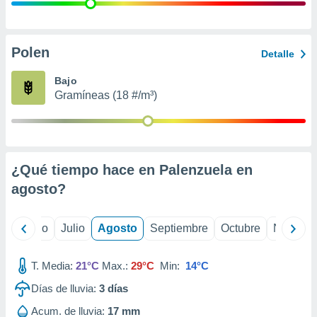
ados con el
 seleccionar
o.
calización
Polen
Detalle
precisa e
ión mediante
Bajo
Gramíneas (18 #/m³)
, publicidad
dos,
 publicidad
,
¿Qué tiempo hace en Palenzuela en
ón de
 desarrollo
agosto
?
s.
tros 1199
yo
Junio
Julio
Agosto
Septiembre
Octubre
Noviemb
ios
T. Media:
21°C
Max.:
29°C
Min:
14°C
Días de lluvia:
3
días
Acum. de lluvia:
17 mm