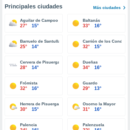
Principales ciudades
Más ciudades
Aguilar de Campoo
Baltanás
27°
15°
33°
16°
Barruelo de Santullán
Carrión de los Condes
25°
14°
32°
15°
Cervera de Pisuerga
Dueñas
28°
14°
34°
16°
Frómista
Guardo
32°
16°
29°
13°
Herrera de Pisuerga
Osorno la Mayor
30°
15°
31°
16°
Palencia
Palenzuela