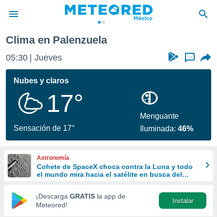
enzuela
Clima en Palenzuela
privacidad
05:30
Jueves
...
o de
mx
mx) ha sido
Nubes y claros
or
17°
es para
ue la
 que se
Menguante
e calidad.
Sensación de 17°
Iluminada:
46%
eder a este
ediante las
opciones:
Astronomía
Cohete de SpaceX choca contra la Luna y todo
ookies y
el mundo mira hacia el satélite en busca del
e forma
cráter
¡Descarga
GRATIS
la app de
Instalar
d digital
Meteored!
ada, basada