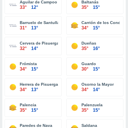
Aguilar de Campoo
Baltanás
33°
12°
35°
15°
Barruelo de Santullán
Carrión de los Condes
31°
13°
34°
15°
Cervera de Pisuerga
Dueñas
32°
14°
35°
16°
Frómista
Guardo
34°
15°
30°
15°
Herrera de Pisuerga
Osorno la Mayor
34°
13°
34°
14°
Palencia
Palenzuela
35°
15°
35°
15°
Paredes de Nava
Saldana