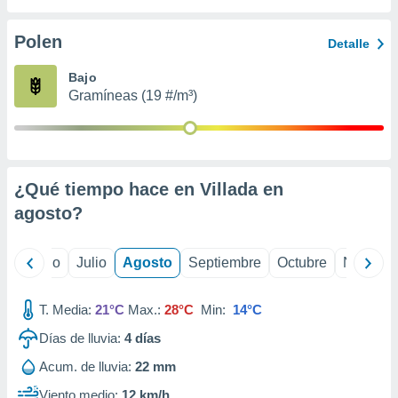
ados con el
 seleccionar
o.
Polen
Detalle
calización
Bajo
precisa e
Gramíneas (19 #/m³)
ión mediante
, publicidad
dos,
 publicidad
¿Qué tiempo hace en Villada en
,
agosto
?
ón de
 desarrollo
s.
yo
Junio
Julio
Agosto
Septiembre
Octubre
Noviemb
tros 1199
ios
T. Media:
21°C
Max.:
28°C
Min:
14°C
Días de lluvia:
4
días
Acum. de lluvia:
22 mm
Viento medio:
12 km/h