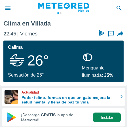
lada
Clima en Villada
privacidad
22:45
Viernes
...
o de
mx
mx) ha sido
Calima
or
26°
es para
ue la
 que se
Menguante
e calidad.
Sensación de 26°
Iluminada:
35%
eder a este
ediante las
opciones:
Actualidad
Poder felino: formas en que un gato mejora la
ookies y
salud mental y llena de paz tu vida
e forma
¡Descarga
GRATIS
la app de
Instalar
d digital
Meteored!
ada, basada