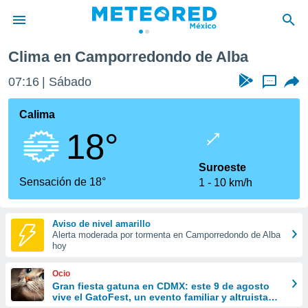
mporredondo de Alba
Clima en Camporredondo de Alba
privacidad
07:16
Sábado
...
o de
mx
mx) ha sido
Calima
or
18°
es para
ue la
 que se
Suroeste
e calidad.
Sensación de 18°
1
10 km/h
eder a este
ediante las
opciones:
Aviso de nivel amarillo
Alerta moderada por tormenta en Camporredondo de Alba
ookies y
hoy
e forma
Ocio
d digital
Gran fiesta gatuna en CDMX: este 9 de agosto
vive el GatoFest, un evento familiar y altruista
ada, basada