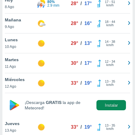
80%
ublicidad y
17
-
51
28°
/
17°
2.9 mm
km/h
8 Ago
do en
 mismo.
Mañana
18
-
44
28°
/
16°
sultar más
km/h
9 Ago
 en nuestra
 Cookies
y
Lunes
14
-
38
ualquier
29°
/
13°
km/h
10 Ago
ento
 botón
Martes
12
-
34
30°
/
17°
ación de
km/h
11 Ago
kies
 disponible
Miércoles
13
-
35
e nuestra
33°
/
19°
km/h
12 Ago
.
IVAMENTE,
¡Descarga
GRATIS
la app de
Instalar
Meteored!
as
 a cookies
Jueves
13
-
35
33°
/
19°
km/h
13 Ago
 no aceptar