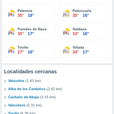
Palencia
Palenzuela
35°
18°
35°
16°
Paredes de Nava
Saldana
35°
17°
33°
16°
Triollo
Villada
27°
16°
34°
17°
Localidades cercanas
Valsurbio
(1.43 km)
Alba de los Cardaños
(2.62 km)
Cardaño de Abajo
(3.15 km)
Valcobero
(5.31 km)
Triollo
(6.38 km)