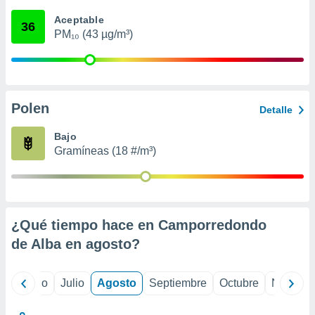
ados con el
 seleccionar
Aceptable
36
o.
PM₁₀ (43 µg/m³)
calización
precisa e
ión mediante
, publicidad
Polen
Detalle
dos,
Bajo
 publicidad
Gramíneas (18 #/m³)
,
ón de
 desarrollo
s.
tros 1199
¿Qué tiempo hace en Camporredondo
ios
de Alba en
agosto
?
yo
Junio
Julio
Agosto
Septiembre
Octubre
Noviemb