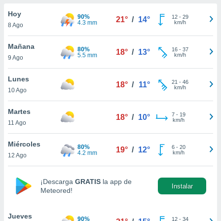
ublicidad y
Hoy
90%
12
-
29
21°
/
14°
do en
4.3 mm
km/h
8 Ago
 mismo.
sultar más
Mañana
80%
16
-
37
 en nuestra
18°
/
13°
5.5 mm
km/h
9 Ago
 Cookies
y
ualquier
Lunes
21
-
46
18°
/
11°
ento
km/h
10 Ago
 botón
ación de
Martes
7
-
19
kies
18°
/
10°
km/h
11 Ago
 disponible
e nuestra
Miércoles
.
80%
6
-
20
19°
/
12°
4.2 mm
km/h
12 Ago
IVAMENTE,
¡Descarga
GRATIS
la app de
Instalar
Meteored!
as
 a cookies
 no aceptar
Jueves
90%
12
-
34