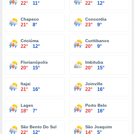
22°
11°
22°
12°
Chapeco
Concordia
21°
8°
23°
9°
Criciúma
Curitibanos
22°
12°
20°
9°
Florianópolis
Imbituba
20°
15°
20°
15°
Itajai
Joinville
21°
16°
22°
16°
Lages
Porto Belo
18°
7°
20°
16°
São Bento Do Sul
São Joaquim
22°
12°
14°
5°