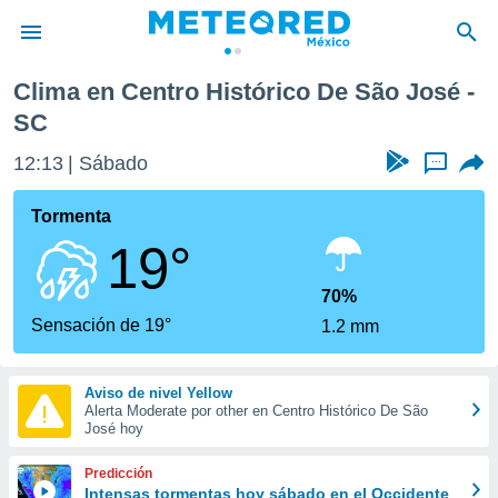
 São José
Clima en Centro Histórico De São José -
privacidad
SC
o de
mx
12:13
Sábado
...
mx) ha sido
or
Tormenta
es para
ue la
19°
 que se
e calidad.
70%
eder a este
Sensación de 19°
ediante las
1.2 mm
opciones:
ookies y
Aviso de nivel Yellow
e forma
Alerta Moderate por other en Centro Histórico De São
José hoy
d digital
Predicción
ada, basada
Intensas tormentas hoy sábado en el Occidente