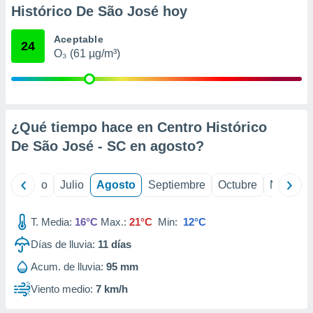
ados con el
Histórico De São José hoy
 seleccionar
o.
Aceptable
24
calización
O₃ (61 µg/m³)
precisa e
ión mediante
, publicidad
¿Qué tiempo hace en Centro Histórico
dos,
 publicidad
De São José - SC en
agosto
?
,
ón de
 desarrollo
yo
Junio
Julio
Agosto
Septiembre
Octubre
Noviemb
s.
tros 1199
T. Media:
16°C
Max.:
21°C
Min:
12°C
ios
Días de lluvia:
11
días
Acum. de lluvia:
95 mm
Viento medio:
7 km/h