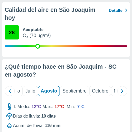
ados con el
 seleccionar
Calidad del aire en São Joaquim
Detalle
o.
hoy
calización
precisa e
Aceptable
28
ión mediante
O₃ (70 µg/m³)
, publicidad
dos,
 publicidad
,
¿Qué tiempo hace en São Joaquim - SC
ón de
en
agosto
?
 desarrollo
s.
yo
Junio
Julio
Agosto
Septiembre
Octubre
Noviemb
tros 1199
ios
T. Media:
12°C
Max.:
17°C
Min:
7°C
Días de lluvia:
10
días
Acum. de lluvia:
116 mm