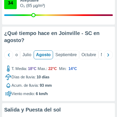
Aceptable
ados con el
34
 seleccionar
O₃ (85 µg/m³)
o.
calización
precisa e
ión mediante
¿Qué tiempo hace en Joinville - SC en
, publicidad
agosto
?
dos,
 publicidad
yo
Junio
Julio
Agosto
Septiembre
Octubre
Noviemb
,
ón de
 desarrollo
T. Media:
18°C
Max.:
22°C
Min:
14°C
s.
Días de lluvia:
10
días
tros 1199
Acum. de lluvia:
93 mm
ios
Viento medio:
6 km/h
Salida y Puesta del sol