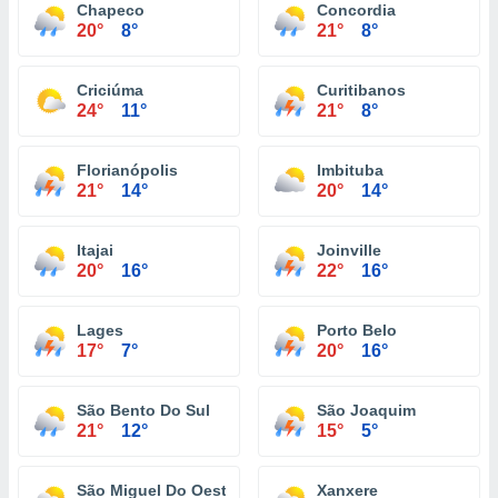
Chapeco
Concordia
20°
8°
21°
8°
Criciúma
Curitibanos
24°
11°
21°
8°
Florianópolis
Imbituba
21°
14°
20°
14°
Itajai
Joinville
20°
16°
22°
16°
Lages
Porto Belo
17°
7°
20°
16°
São Bento Do Sul
São Joaquim
21°
12°
15°
5°
São Miguel Do Oeste
Xanxere