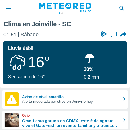
Clima en Joinville - SC
privacidad
01:51
Sábado
...
o de
mx
mx) ha sido
Lluvia débil
or
16°
es para
ue la
 que se
30%
e calidad.
Sensación de 16°
0.2 mm
eder a este
ediante las
opciones:
Aviso de nivel amarillo
Alerta moderada por otros en Joinville hoy
ookies y
e forma
Ocio
d digital
Gran fiesta gatuna en CDMX: este 9 de agosto
vive el GatoFest, un evento familiar y altruista
ada, basada