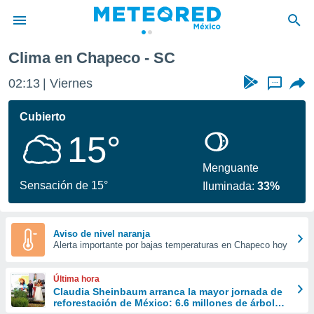
Clima en Chapeco - SC
privacidad
02:13
Viernes
...
o de
mx
mx) ha sido
Cubierto
or
15°
es para
ue la
 que se
Menguante
e calidad.
Sensación de 15°
Iluminada:
33%
eder a este
ediante las
opciones:
Aviso de nivel naranja
Alerta importante por bajas temperaturas en Chapeco hoy
ookies y
e forma
Última hora
d digital
Claudia Sheinbaum arranca la mayor jornada de
reforestación de México: 6.6 millones de árboles
ada, basada