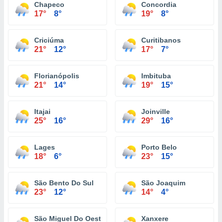
Chapeco
Concordia
17°
8°
19°
8°
Criciúma
Curitibanos
21°
12°
17°
7°
Florianópolis
Imbituba
21°
14°
19°
15°
Itajai
Joinville
25°
16°
29°
16°
Lages
Porto Belo
18°
6°
23°
15°
São Bento Do Sul
São Joaquim
23°
12°
14°
4°
São Miguel Do Oeste
Xanxere