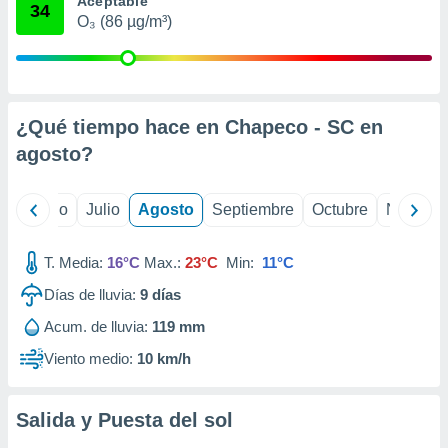
Aceptable
ados con el
34
 seleccionar
O₃ (86 µg/m³)
o.
calización
precisa e
ión mediante
¿Qué tiempo hace en Chapeco - SC en
, publicidad
agosto
?
dos,
 publicidad
yo
Junio
Julio
Agosto
Septiembre
Octubre
Noviemb
,
ón de
 desarrollo
T. Media:
16°C
Max.:
23°C
Min:
11°C
s.
Días de lluvia:
9
días
tros 1199
Acum. de lluvia:
119 mm
ios
Viento medio:
10 km/h
Salida y Puesta del sol