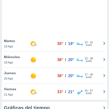
ste abono
 botón
.
nto,
cios
kies,
Martes
14
-
42
ores únicos
35°
/
19°
km/h
18 Ago
as similares
nar,
Miércoles
rocesar
10
-
38
36°
/
20°
km/h
onales como
19 Ago
 este sitio
recciones IP
Jueves
17
-
46
36°
/
20°
ficadores de
km/h
20 Ago
 posible
s
Viernes
 traten tus
20
-
57
33°
/
21°
km/h
nales en
21 Ago
 interés
go a lo que
Gráficas del tiempo
nerte. Para