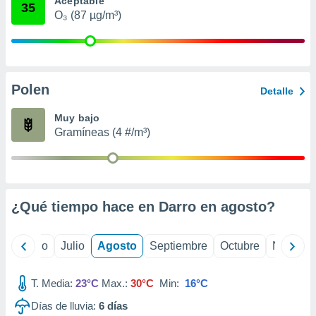
Aceptable
ados con el
35
 seleccionar
O₃ (87 µg/m³)
o.
calización
precisa e
ión mediante
Polen
Detalle
, publicidad
Muy bajo
dos,
Gramíneas (4 #/m³)
 publicidad
,
ón de
 desarrollo
s.
¿Qué tiempo hace en Darro en
agosto
?
tros 1199
ios
yo
Junio
Julio
Agosto
Septiembre
Octubre
Noviemb
T. Media:
23°C
Max.:
30°C
Min:
16°C
Días de lluvia:
6
días