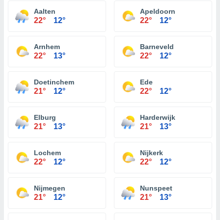
Aalten
Apeldoorn
22°
12°
22°
12°
Arnhem
Barneveld
22°
13°
22°
12°
Doetinchem
Ede
21°
12°
22°
12°
Elburg
Harderwijk
21°
13°
21°
13°
Lochem
Nijkerk
22°
12°
22°
12°
Nijmegen
Nunspeet
21°
12°
21°
13°