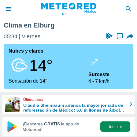
Clima en Elburg
privacidad
05:34
Viernes
...
o de
mx
mx) ha sido
Nubes y claros
or
14°
es para
ue la
 que se
Suroeste
e calidad.
Sensación de 14°
4
7 km/h
eder a este
ediante las
opciones:
Última hora
Claudia Sheinbaum arranca la mayor jornada de
ookies y
reforestación de México: 6.6 millones de árboles
e forma
este 9 de agosto
¡Descarga
GRATIS
la app de
Instalar
d digital
Meteored!
ada, basada