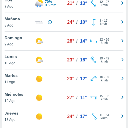
70%
ublicidad y
12
-
27
21°
/
13°
0.6 mm
km/h
7 Ago
do en
 mismo.
Mañana
8
-
17
24°
/
10°
sultar más
km/h
8 Ago
 en nuestra
 Cookies
y
Domingo
12
-
26
ualquier
28°
/
14°
km/h
9 Ago
ento
 botón
Lunes
19
-
42
23°
/
16°
ación de
km/h
10 Ago
kies
 disponible
Martes
16
-
32
e nuestra
23°
/
12°
km/h
11 Ago
.
Miércoles
IVAMENTE,
15
-
32
27°
/
11°
km/h
12 Ago
as
Jueves
11
-
23
34°
/
17°
 a cookies
km/h
13 Ago
 no aceptar