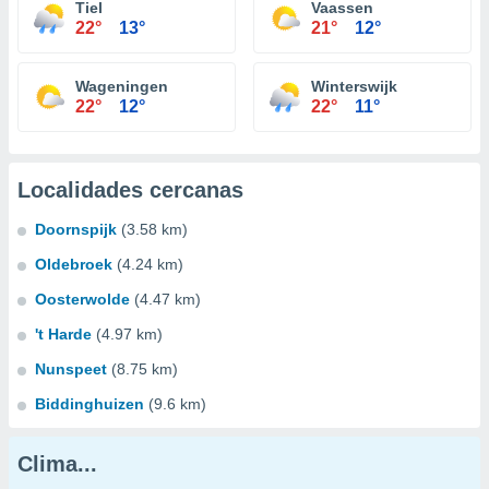
Tiel
Vaassen
22°
13°
21°
12°
Wageningen
Winterswijk
22°
12°
22°
11°
Localidades cercanas
Doornspijk
(3.58 km)
Oldebroek
(4.24 km)
Oosterwolde
(4.47 km)
't Harde
(4.97 km)
Nunspeet
(8.75 km)
Biddinghuizen
(9.6 km)
Clima...