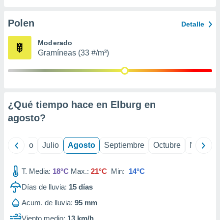
ados con el
 seleccionar
o.
Polen
Detalle
calización
Moderado
precisa e
Gramíneas (33 #/m³)
ión mediante
, publicidad
dos,
 publicidad
¿Qué tiempo hace en Elburg en
,
agosto
?
ón de
 desarrollo
s.
yo
Junio
Julio
Agosto
Septiembre
Octubre
Noviemb
tros 1199
ios
T. Media:
18°C
Max.:
21°C
Min:
14°C
Días de lluvia:
15
días
Acum. de lluvia:
95 mm
Viento medio:
13 km/h