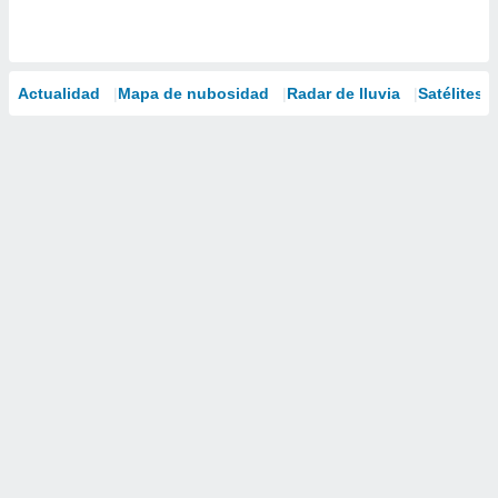
Actualidad
Mapa de nubosidad
Radar de lluvia
Satélites