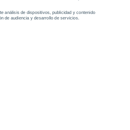
22°
/
12°
25°
/
12°
29°
/
15°
32°
/
17°
e análisis de dispositivos, publicidad y contenido
n de audiencia y desarrollo de servicios.
-
28
km/h
14
-
30
km/h
13
-
25
km/h
9
-
17
km/h
Este
5 Medio
°
6
-
19 km/h
FPS:
6-10
Este
4 Medio
°
7
-
18 km/h
FPS:
6-10
Este
3 Medio
°
8
-
19 km/h
FPS:
6-10
Este
2 Bajo
°
8
-
18 km/h
FPS:
no