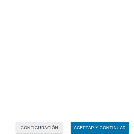
Calendario lunar
Lun
Mar
Mié
Jue
Vie
Sáb
Dom
8
9
10
11
12
13
14
15
16
17
18
19
20
21
CONFIGURACIÓN
ACEPTAR Y CONTINUAR