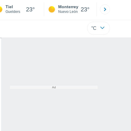
Tiel
Monterrey
Mexicali
23°
23°
Guelders
Nuevo León
Baja C
°C