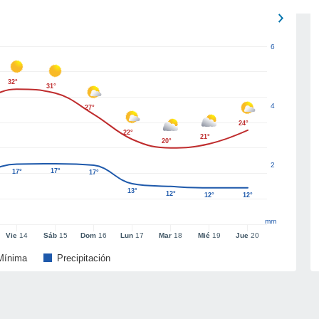
6
32°
31°
4
27°
24°
22°
21°
20°
2
17°
17°
17°
13°
12°
12°
12°
mm
Vie
14
Sáb
15
Dom
16
Lun
17
Mar
18
Mié
19
Jue
20
Mínima
Precipitación