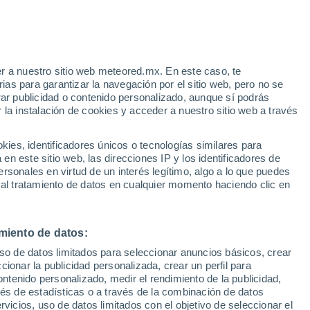
o
r a nuestro sitio web meteored.mx. En este caso, te
as para garantizar la navegación por el sitio web, pero no se
rar publicidad o contenido personalizado, aunque sí podrás
 la instalación de cookies y acceder a nuestro sitio web a través
 este
es, identificadores únicos o tecnologías similares para
n las
n este sitio web, las direcciones IP y los identificadores de
rsonales en virtud de un interés legítimo, algo a lo que puedes
osidad
Radar de lluvia
Satélites
Modelos
 al tratamiento de datos en cualquier momento haciendo clic en
miento de datos:
Martes
Miércoles
Jueves
Viernes
uso de datos limitados para seleccionar anuncios básicos, crear
11 Ago
12 Ago
13 Ago
14 Ago
ccionar la publicidad personalizada, crear un perfil para
ontenido personalizado, medir el rendimiento de la publicidad,
vés de estadísticas o a través de la combinación de datos
rvicios, uso de datos limitados con el objetivo de seleccionar el