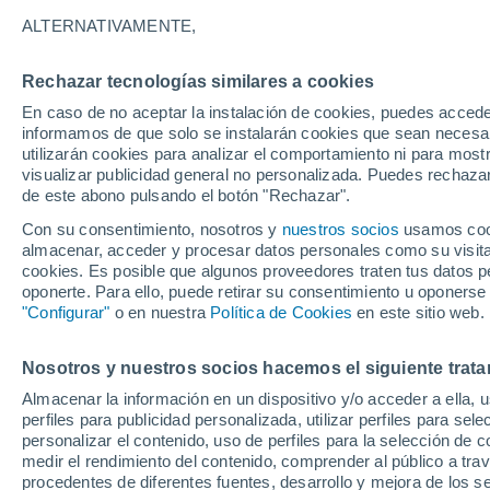
23°
ALTERNATIVAMENTE,
Rechazar tecnologías similares a cookies
UV
5 Medi
En caso de no aceptar la instalación de cookies, puedes accede
Sensación de 25°
FPS
6-10
informamos de que solo se instalarán cookies que sean necesari
utilizarán cookies para analizar el comportamiento ni para most
visualizar publicidad general no personalizada. Puedes rechazar
de este abono pulsando el botón "Rechazar".
Predicción
Conoce el pronóstico de tu alcaldía en CDMX
Con su consentimiento, nosotros y
nuestros socios
usamos cooki
sábado 8 de agosto: lluvias fuertes refrescará
almacenar, acceder y procesar datos personales como su visita e
temperaturas
cookies. Es posible que algunos proveedores traten tus datos pe
Clima 1 - 7 días
Por hora
Actualidad
Mapa de nub
oponerte. Para ello, puede retirar su consentimiento u oponerse
"Configurar"
o en nuestra
Política de Cookies
en este sitio web.
Nosotros y nuestros socios hacemos el siguiente trata
Mañana
Lunes
Hoy
Almacenar la información en un dispositivo y/o acceder a ella, 
9 Ago
10 Ago
8 Ago
perfiles para publicidad personalizada, utilizar perfiles para sele
personalizar el contenido, uso de perfiles para la selección de c
medir el rendimiento del contenido, comprender al público a tra
procedentes de diferentes fuentes, desarrollo y mejora de los se