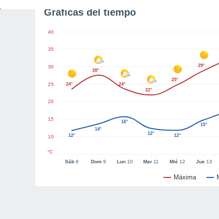
Gráficas del tiempo
40
35
29°
30
28°
25°
25
24°
24°
22°
20
15
16°
15°
14°
12°
12°
12°
10
°C
Sáb
8
Dom
9
Lun
10
Mar
11
Mié
12
Jue
13
Máxima