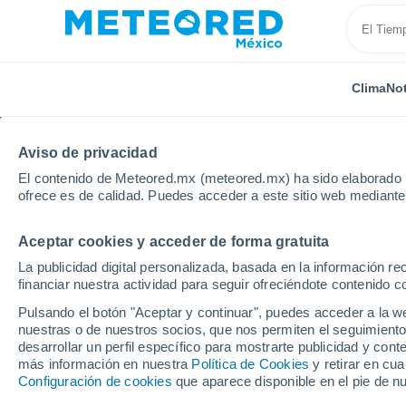
Clima
Not
Aviso de privacidad
El contenido de Meteored.mx (meteored.mx) ha sido elaborado p
ofrece es de calidad. Puedes acceder a este sitio web mediante
Aceptar cookies y acceder de forma gratuita
Inicio
Holanda
Güeldres
Tiel
La publicidad digital personalizada, basada en la información r
financiar nuestra actividad para seguir ofreciéndote contenido c
Clima en Tiel
Pulsando el botón "Aceptar y continuar", puedes acceder a la w
nuestras o de nuestros socios, que nos permiten el seguimiento
15:08
Sábado
desarrollar un perfil específico para mostrarte publicidad y co
más información en nuestra
Política de Cookies
y retirar en cu
Configuración de cookies
que aparece disponible en el pie de n
Soleado