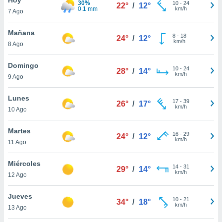
30%
ublicidad y
10
-
24
22°
/
12°
0.1 mm
km/h
7 Ago
do en
 mismo.
Mañana
8
-
18
24°
/
12°
sultar más
km/h
8 Ago
 en nuestra
 Cookies
y
Domingo
10
-
24
ualquier
28°
/
14°
km/h
9 Ago
ento
 botón
Lunes
17
-
39
26°
/
17°
ación de
km/h
10 Ago
kies
 disponible
Martes
16
-
29
e nuestra
24°
/
12°
km/h
11 Ago
.
Miércoles
IVAMENTE,
14
-
31
29°
/
14°
km/h
12 Ago
as
Jueves
10
-
21
34°
/
18°
 a cookies
km/h
13 Ago
 no aceptar