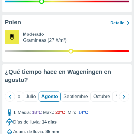
ados con el
 seleccionar
o.
calización
Polen
Detalle
precisa e
ión mediante
Moderado
Gramíneas (27 #/m³)
, publicidad
dos,
 publicidad
,
¿Qué tiempo hace en Wageningen en
ón de
 desarrollo
agosto
?
s.
tros 1199
yo
Junio
Julio
Agosto
Septiembre
Octubre
Noviemb
ios
T. Media:
18°C
Max.:
22°C
Min:
14°C
Días de lluvia:
14
días
Acum. de lluvia:
85 mm