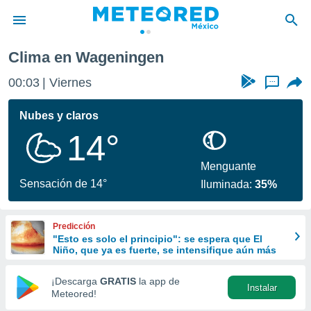
Clima en Wageningen
privacidad
00:04
Viernes
...
o de
mx
mx) ha sido
Nubes y claros
or
14°
es para
ue la
 que se
Menguante
e calidad.
Sensación de 14°
Iluminada:
35%
eder a este
ediante las
opciones:
Predicción
"Esto es solo el principio": se espera que El
ookies y
Niño, que ya es fuerte, se intensifique aún más
e forma
¡Descarga
GRATIS
la app de
Instalar
d digital
Meteored!
ada, basada