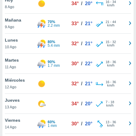
ublicidad y
16
-
34
34°
/
20°
km/h
8 Ago
do en
 mismo.
Mañana
70%
21
-
44
33°
/
21°
sultar más
2.2 mm
km/h
9 Ago
 en nuestra
 Cookies
y
Lunes
80%
15
-
32
ualquier
32°
/
21°
5.4 mm
km/h
10 Ago
ento
 botón
Martes
90%
18
-
36
30°
/
22°
ación de
1.7 mm
km/h
11 Ago
kies
 disponible
Miércoles
16
-
36
e nuestra
32°
/
21°
km/h
12 Ago
.
Jueves
IVAMENTE,
7
-
18
34°
/
20°
km/h
13 Ago
as
Viernes
60%
13
-
36
30°
/
20°
 a cookies
1 mm
km/h
14 Ago
 no aceptar