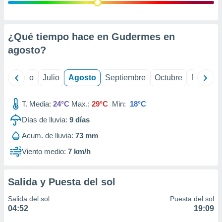
ados con el
 seleccionar
o.
calización
¿Qué tiempo hace en Gudermes en
precisa e
agosto
?
ión mediante
, publicidad
yo
Junio
Julio
Agosto
Septiembre
Octubre
Noviemb
dos,
 publicidad
T. Media:
24°C
Max.:
29°C
Min:
18°C
,
Días de lluvia:
9
días
ón de
 desarrollo
Acum. de lluvia:
73 mm
s.
Viento medio:
7 km/h
tros 1199
ios
Salida y Puesta del sol
Salida del sol
Puesta del sol
04:52
19:09