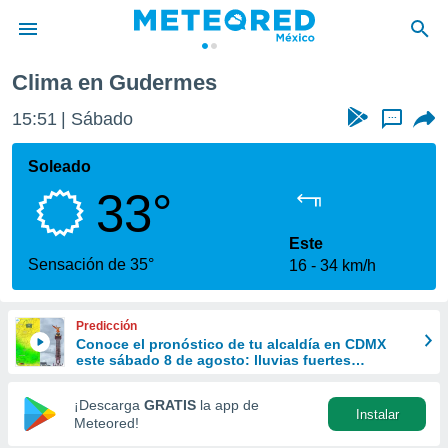
Clima en Gudermes
privacidad
15:51
Sábado
...
o de
mx
mx) ha sido
Soleado
or
33°
es para
ue la
 que se
Este
e calidad.
Sensación de 35°
16
34 km/h
eder a este
ediante las
opciones:
Predicción
Conoce el pronóstico de tu alcaldía en CDMX
ookies y
este sábado 8 de agosto: lluvias fuertes
e forma
refrescarán las temperaturas
¡Descarga
GRATIS
la app de
Instalar
d digital
Meteored!
ada, basada