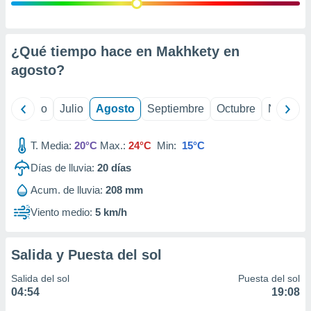
ados con el
 seleccionar
o.
calización
¿Qué tiempo hace en Makhkety en
precisa e
agosto
?
ión mediante
, publicidad
yo
Junio
Julio
Agosto
Septiembre
Octubre
Noviemb
dos,
 publicidad
T. Media:
20°C
Max.:
24°C
Min:
15°C
,
Días de lluvia:
20
días
ón de
 desarrollo
Acum. de lluvia:
208 mm
s.
Viento medio:
5 km/h
tros 1199
ios
Salida y Puesta del sol
Salida del sol
Puesta del sol
04:54
19:08