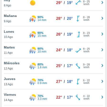
ublicidad y
8
-
25
29°
/
19°
km/h
8 Ago
do en
 mismo.
Mañana
90%
8
-
28
28°
/
20°
sultar más
14 mm
km/h
9 Ago
 en nuestra
 Cookies
y
Lunes
90%
8
-
23
ualquier
26°
/
19°
15 mm
km/h
10 Ago
ento
 botón
Martes
90%
8
-
25
24°
/
18°
ación de
10 mm
km/h
11 Ago
kies
 disponible
Miércoles
80%
9
-
28
e nuestra
25°
/
17°
1.6 mm
km/h
12 Ago
.
Jueves
IVAMENTE,
70%
6
-
22
27°
/
18°
0.9 mm
km/h
13 Ago
as
Viernes
70%
4
-
22
22°
/
17°
 a cookies
3.3 mm
km/h
14 Ago
 no aceptar