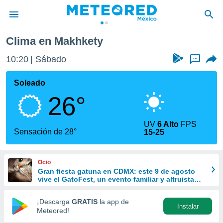
Clima en Makhkety
privacidad
10:20
Sábado
...
o de
mx
mx) ha sido
Soleado
or
26°
es para
ue la
 que se
UV
6 Alto
FPS
e calidad.
Sensación de 28°
15-25
eder a este
ediante las
opciones:
Ocio
Gran fiesta gatuna en CDMX: este 9 de agosto
ookies y
vive el GatoFest, un evento familiar y altruista
e forma
para ayudar
¡Descarga
GRATIS
la app de
Instalar
d digital
Meteored!
ada, basada