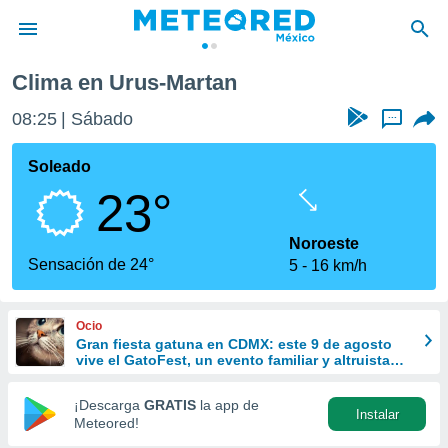
Clima en Urus-Martan
privacidad
08:25
Sábado
...
o de
mx
mx) ha sido
Soleado
or
23°
es para
ue la
 que se
Noroeste
e calidad.
Sensación de 24°
5
16 km/h
eder a este
ediante las
opciones:
Ocio
Gran fiesta gatuna en CDMX: este 9 de agosto
ookies y
vive el GatoFest, un evento familiar y altruista
e forma
para ayudar
¡Descarga
GRATIS
la app de
Instalar
d digital
Meteored!
ada, basada