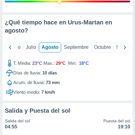
ados con el
 seleccionar
o.
calización
¿Qué tiempo hace en Urus-Martan en
precisa e
agosto
?
ión mediante
, publicidad
yo
Junio
Julio
Agosto
Septiembre
Octubre
Noviemb
dos,
 publicidad
T. Media:
23°C
Max.:
29°C
Min:
18°C
,
Días de lluvia:
10
días
ón de
 desarrollo
Acum. de lluvia:
73 mm
s.
Viento medio:
7 km/h
tros 1199
ios
Salida y Puesta del sol
Salida del sol
Puesta del sol
04:55
19:10