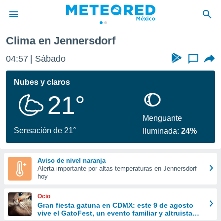
Clima en Jennersdorf
privacidad
04:57
Sábado
...
o de
mx
mx) ha sido
Nubes y claros
or
21°
es para
ue la
 que se
Menguante
e calidad.
Sensación de 21°
Iluminada:
24%
eder a este
ediante las
opciones:
Aviso de nivel naranja
Alerta importante por altas temperaturas en Jennersdorf
ookies y
hoy
e forma
Ocio
d digital
Gran fiesta gatuna en CDMX: este 9 de agosto
vive el GatoFest, un evento familiar y altruista
ada, basada