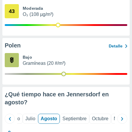
ados con el
 seleccionar
Moderada
43
o.
O₃ (108 µg/m³)
calización
precisa e
ión mediante
, publicidad
Polen
Detalle
dos,
Bajo
 publicidad
Gramíneas (20 #/m³)
,
ón de
 desarrollo
s.
tros 1199
¿Qué tiempo hace en Jennersdorf en
ios
agosto
?
yo
Junio
Julio
Agosto
Septiembre
Octubre
Noviemb