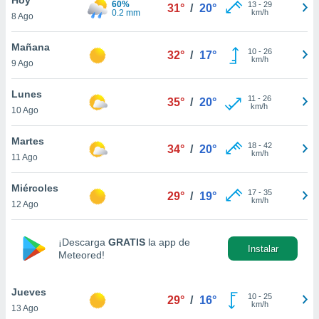
60%
ublicidad y
13
-
29
31°
/
20°
0.2 mm
km/h
8 Ago
do en
 mismo.
Mañana
10
-
26
32°
/
17°
sultar más
km/h
9 Ago
 en nuestra
 Cookies
y
Lunes
11
-
26
ualquier
35°
/
20°
km/h
10 Ago
ento
 botón
Martes
18
-
42
34°
/
20°
ación de
km/h
11 Ago
kies
 disponible
Miércoles
17
-
35
e nuestra
29°
/
19°
km/h
12 Ago
.
IVAMENTE,
¡Descarga
GRATIS
la app de
Instalar
Meteored!
as
 a cookies
Jueves
10
-
25
29°
/
16°
km/h
13 Ago
 no aceptar