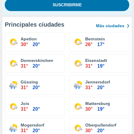
Principales ciudades
Más ciudades
Apetlon
Bernstein
30°
20°
26°
17°
Donnerskirchen
Eisenstadt
31°
20°
31°
19°
Güssing
Jennersdorf
31°
20°
31°
20°
Jois
Mattersburg
31°
20°
30°
19°
Mogersdorf
Oberpullendorf
31°
20°
30°
20°