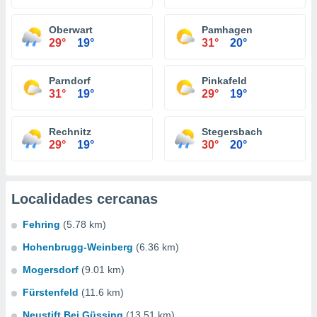
Oberwart
Pamhagen
29°
19°
31°
20°
Parndorf
Pinkafeld
31°
19°
29°
19°
Rechnitz
Stegersbach
29°
19°
30°
20°
Localidades cercanas
Fehring
(5.78 km)
Hohenbrugg-Weinberg
(6.36 km)
Mogersdorf
(9.01 km)
Fürstenfeld
(11.6 km)
Neustift Bei Güssing
(13.51 km)