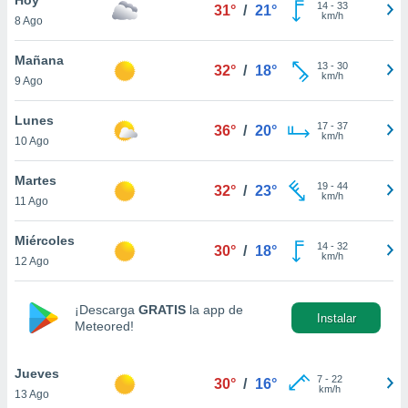
ublicidad y
14
-
33
31°
/
21°
km/h
8 Ago
do en
 mismo.
Mañana
13
-
30
32°
/
18°
sultar más
km/h
9 Ago
 en nuestra
 Cookies
y
Lunes
17
-
37
ualquier
36°
/
20°
km/h
10 Ago
ento
 botón
Martes
19
-
44
32°
/
23°
ación de
km/h
11 Ago
kies
 disponible
Miércoles
14
-
32
e nuestra
30°
/
18°
km/h
12 Ago
.
IVAMENTE,
¡Descarga
GRATIS
la app de
Instalar
Meteored!
as
 a cookies
Jueves
7
-
22
30°
/
16°
km/h
13 Ago
 no aceptar