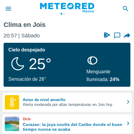
Clima en Jois
privacidad
20:57
Sábado
...
o de
mx
mx) ha sido
Cielo despejado
or
25°
es para
ue la
 que se
Menguante
e calidad.
Sensación de 26°
Iluminada:
24%
eder a este
ediante las
opciones:
Aviso de nivel amarillo
Alerta moderada por altas temperaturas en Jois hoy
ookies y
e forma
Ocio
d digital
Curazao: la joya oculta del Caribe donde el buen
tiempo nunca se acaba
ada, basada