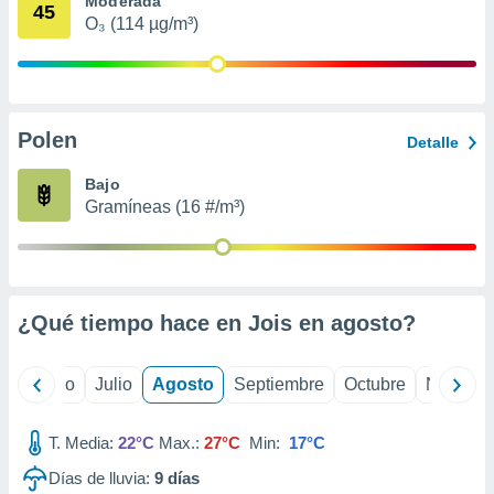
Moderada
ados con el
45
 seleccionar
O₃ (114 µg/m³)
o.
calización
precisa e
ión mediante
Polen
Detalle
, publicidad
Bajo
dos,
Gramíneas (16 #/m³)
 publicidad
,
ón de
 desarrollo
s.
¿Qué tiempo hace en Jois en
agosto
?
tros 1199
ios
yo
Junio
Julio
Agosto
Septiembre
Octubre
Noviemb
T. Media:
22°C
Max.:
27°C
Min:
17°C
Días de lluvia:
9
días