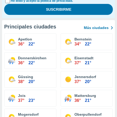
He leído y acepto la política de privacidad.
Principales ciudades
Más ciudades
Apetlon
Bernstein
36°
22°
34°
22°
Donnerskirchen
Eisenstadt
36°
22°
37°
21°
Güssing
Jennersdorf
38°
20°
37°
20°
Jois
Mattersburg
37°
23°
36°
21°
Mogersdorf
Oberpullendorf