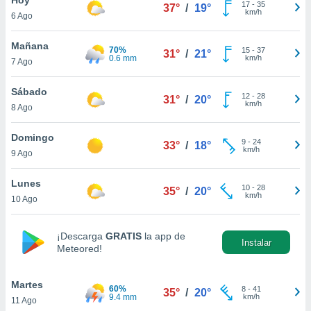
ublicidad y
17
-
35
37°
/
19°
km/h
6 Ago
do en
 mismo.
Mañana
70%
15
-
37
31°
/
21°
sultar más
0.6 mm
km/h
7 Ago
 en nuestra
 Cookies
y
Sábado
12
-
28
ualquier
31°
/
20°
km/h
8 Ago
ento
 botón
Domingo
9
-
24
33°
/
18°
ación de
km/h
9 Ago
kies
 disponible
Lunes
10
-
28
e nuestra
35°
/
20°
km/h
10 Ago
.
IVAMENTE,
¡Descarga
GRATIS
la app de
Instalar
Meteored!
as
 a cookies
Martes
60%
8
-
41
35°
/
20°
9.4 mm
km/h
11 Ago
 no aceptar