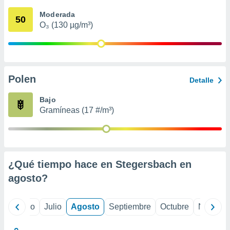
ados con el
 seleccionar
Moderada
50
o.
O₃ (130 µg/m³)
calización
precisa e
ión mediante
, publicidad
Polen
Detalle
dos,
Bajo
 publicidad
Gramíneas (17 #/m³)
,
ón de
 desarrollo
s.
tros 1199
¿Qué tiempo hace en Stegersbach en
ios
agosto
?
yo
Junio
Julio
Agosto
Septiembre
Octubre
Noviemb