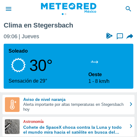
Clima en Stegersbach
privacidad
09:06
Jueves
...
o de
mx
mx) ha sido
Soleado
or
30°
es para
ue la
 que se
Oeste
e calidad.
Sensación de 29°
1
8 km/h
eder a este
ediante las
opciones:
Aviso de nivel naranja
Alerta importante por altas temperaturas en Stegersbach
ookies y
hoy
e forma
Astronomía
d digital
Cohete de SpaceX choca contra la Luna y todo
el mundo mira hacia el satélite en busca del
ada, basada