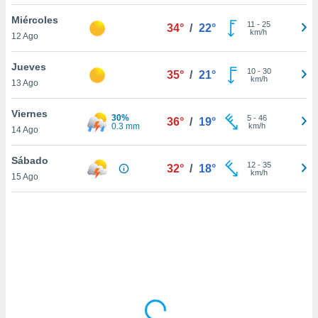
ón de
uedes
Miércoles
11
-
25
34°
/
22°
uestro sitio
km/h
12 Ago
ed.mx. En
te
Jueves
 de que
10
-
30
35°
/
21°
km/h
13 Ago
talarán
e sean
para
Viernes
30%
5
-
46
36°
/
19°
a
0.3 mm
km/h
14 Ago
por el sitio
o se
Sábado
12
-
35
cookies para
32°
/
18°
km/h
15 Ago
nto ni para
licidad o
ado, aunque
sualizar
general no
ada. Puedes
 instalación
y acceder a
io web a