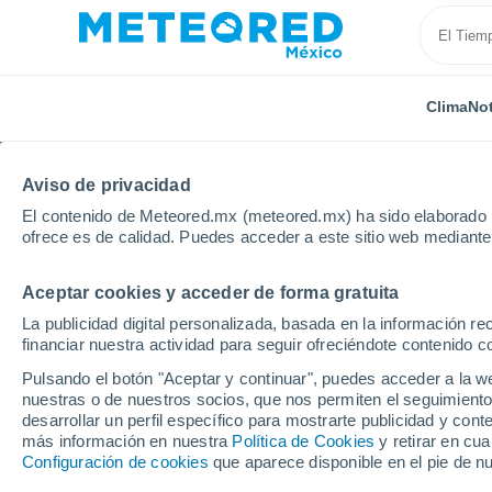
Clima
Not
Aviso de privacidad
El contenido de Meteored.mx (meteored.mx) ha sido elaborado p
ofrece es de calidad. Puedes acceder a este sitio web mediante
Aceptar cookies y acceder de forma gratuita
Inicio
Birmania
Kengtung
La publicidad digital personalizada, basada en la información r
financiar nuestra actividad para seguir ofreciéndote contenido c
Clima en Kengtung
Pulsando el botón "Aceptar y continuar", puedes acceder a la w
nuestras o de nuestros socios, que nos permiten el seguimiento
22:40
Sábado
desarrollar un perfil específico para mostrarte publicidad y co
más información en nuestra
Política de Cookies
y retirar en cu
Configuración de cookies
que aparece disponible en el pie de n
Lluvia débil