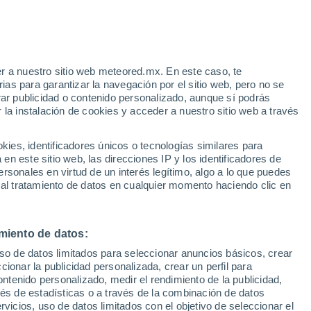
Huracán
Dolphin A 2.580 kms de distancia
r a nuestro sitio web meteored.mx. En este caso, te
as para garantizar la navegación por el sitio web, pero no se
rar publicidad o contenido personalizado, aunque sí podrás
 la instalación de cookies y acceder a nuestro sitio web a través
te
es, identificadores únicos o tecnologías similares para
da
n este sitio web, las direcciones IP y los identificadores de
rsonales en virtud de un interés legítimo, algo a lo que puedes
a
Radar de lluvia
Satélites
Modelos
 al tratamiento de datos en cualquier momento haciendo clic en
miento de datos:
Martes
Miércoles
Jueves
Viernes
uso de datos limitados para seleccionar anuncios básicos, crear
11 Ago
12 Ago
13 Ago
14 Ago
ccionar la publicidad personalizada, crear un perfil para
ontenido personalizado, medir el rendimiento de la publicidad,
vés de estadísticas o a través de la combinación de datos
rvicios, uso de datos limitados con el objetivo de seleccionar el
90%
90%
90%
90%