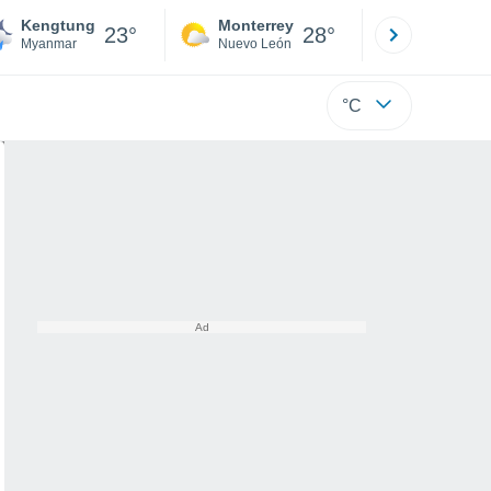
Kengtung
Monterrey
Mexicali
23°
28°
Myanmar
Nuevo León
Baja C
°C