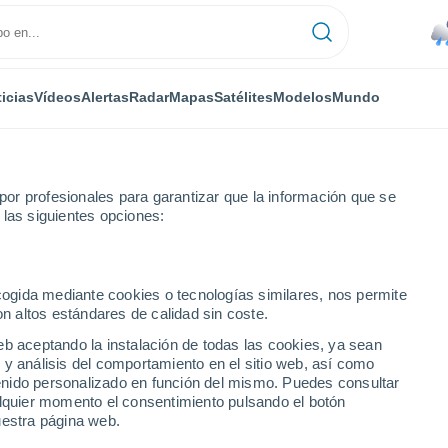
icias
Vídeos
Alertas
Radar
Mapas
Satélites
Modelos
Mundo
or profesionales para garantizar que la información que se
 las siguientes opciones:
ecogida mediante cookies o tecnologías similares, nos permite
on altos estándares de calidad sin coste.
eb aceptando la instalación de todas las cookies, ya sean
 y análisis del comportamiento en el sitio web, así como
...
ntenido personalizado en función del mismo. Puedes consultar
alquier momento el consentimiento pulsando el botón
Por hora
uestra página web.
Lluvias débiles en las próximas
horas