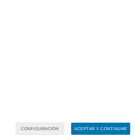
Calendario lunar
Lun
Mar
Mié
Jue
Vie
Sáb
Dom
8
9
10
11
12
13
14
15
16
17
18
19
20
21
CONFIGURACIÓN
ACEPTAR Y CONTINUAR