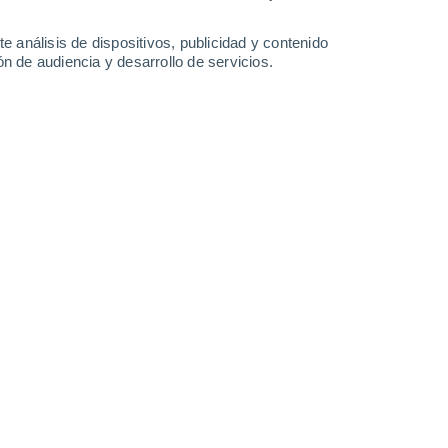
8 mm
7.8 mm
5.4 mm
5.9 mm
29°
/
22°
30°
/
21°
29°
/
21°
28°
/
21°
e análisis de dispositivos, publicidad y contenido
n de audiencia y desarrollo de servicios.
-
19
km/h
2
-
21
km/h
4
-
19
km/h
3
-
21
km/h
o
Noreste
1 Bajo
7°
4
-
17 km/h
FPS:
no
Noroeste
0 Bajo
3°
3
-
14 km/h
FPS:
no
Oeste
0 Bajo
0°
3
-
10 km/h
FPS:
no
Suroeste
0 Bajo
1°
0
-
9 km/h
FPS:
no