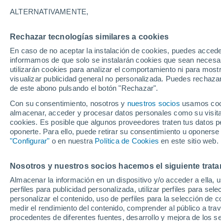
23°
ALTERNATIVAMENTE,
Rechazar tecnologías similares a cookies
60%
En caso de no aceptar la instalación de cookies, puedes accede
Sensación de 21°
0.2 mm
informamos de que solo se instalarán cookies que sean necesari
utilizarán cookies para analizar el comportamiento ni para most
visualizar publicidad general no personalizada. Puedes rechazar
de este abono pulsando el botón "Rechazar".
Predicción
Intensas tormentas hoy sábado en el Occiden
Con su consentimiento, nosotros y
nuestros socios
usamos cooki
por el Monzón Mexicano, llegando nueva On
almacenar, acceder y procesar datos personales como su visita e
Tropical al sur
cookies. Es posible que algunos proveedores traten tus datos pe
Clima 1 - 7 días
Por hora
Actualidad
Mapa de lluvi
oponerte. Para ello, puede retirar su consentimiento u oponerse
"Configurar"
o en nuestra
Política de Cookies
en este sitio web.
Nosotros y nuestros socios hacemos el siguiente trata
Mañana
Lunes
Hoy
Almacenar la información en un dispositivo y/o acceder a ella, 
9 Ago
10 Ago
8 Ago
perfiles para publicidad personalizada, utilizar perfiles para sele
personalizar el contenido, uso de perfiles para la selección de c
medir el rendimiento del contenido, comprender al público a tra
procedentes de diferentes fuentes, desarrollo y mejora de los se
90%
90%
90%