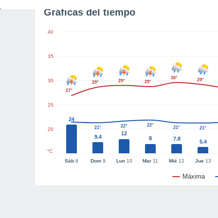
Gráficas del tiempo
40
35
30°
29°
30
29°
29°
29°
27°
25
24
22°
22°
21°
21°
21°
21°
20
12
9.4
8
7.8
5.4
°C
Sáb
8
Dom
9
Lun
10
Mar
11
Mié
12
Jue
13
Máxima