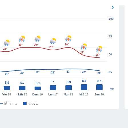
100
75
30°
30°
30°
29°
28°
27°
50
26°
22°
22°
25
22°
22°
22°
22°
21°
8.4
8.1
7
6.9
5.9
5.7
5.1
mm
Vie
14
Sáb
15
Dom
16
Lun
17
Mar
18
Mié
19
Jue
20
Mínima
Lluvia