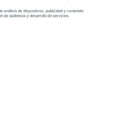
10 mm
7.9 mm
31 mm
26 mm
33°
/
24°
33°
/
25°
32°
/
25°
32°
/
24°
e análisis de dispositivos, publicidad y contenido
n de audiencia y desarrollo de servicios.
-
22
km/h
9
-
20
km/h
10
-
23
km/h
10
-
26
km/h
o
Sur
2 Bajo
°
10
-
23 km/h
FPS:
no
s
Sur
0 Bajo
°
14
-
30 km/h
FPS:
no
s
Suroeste
0 Bajo
°
7
-
25 km/h
FPS:
no
s
Suroeste
0 Bajo
°
5
-
12 km/h
FPS:
no