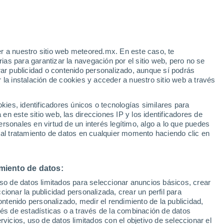
Huracán
Dolphin A 3.042 kms de distancia
r a nuestro sitio web meteored.mx. En este caso, te
/h
Riesgo de tormentas
as para garantizar la navegación por el sitio web, pero no se
Este fin de semana
rar publicidad o contenido personalizado, aunque sí podrás
 la instalación de cookies y acceder a nuestro sitio web a través
es, identificadores únicos o tecnologías similares para
es
n este sitio web, las direcciones IP y los identificadores de
rsonales en virtud de un interés legítimo, algo a lo que puedes
a
Radar de lluvia
Satélites
Modelos
 al tratamiento de datos en cualquier momento haciendo clic en
miento de datos:
Lunes
Martes
Miércoles
Jueves
uso de datos limitados para seleccionar anuncios básicos, crear
10 Ago
11 Ago
12 Ago
13 Ago
ccionar la publicidad personalizada, crear un perfil para
ontenido personalizado, medir el rendimiento de la publicidad,
vés de estadísticas o a través de la combinación de datos
rvicios, uso de datos limitados con el objetivo de seleccionar el
90%
90%
90%
90%