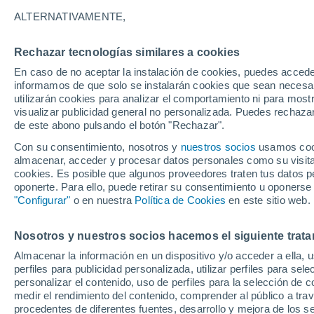
30°
ALTERNATIVAMENTE,
Rechazar tecnologías similares a cookies
Sur
En caso de no aceptar la instalación de cookies, puedes accede
Sensación de 36°
14
-
30 km
informamos de que solo se instalarán cookies que sean necesari
utilizarán cookies para analizar el comportamiento ni para most
visualizar publicidad general no personalizada. Puedes rechazar
de este abono pulsando el botón "Rechazar".
Predicción
Cambios en el tiempo este fin de semana en
Con su consentimiento, nosotros y
nuestros socios
usamos cooki
CDMX: tormentas con granizo para este viern
almacenar, acceder y procesar datos personales como su visita e
cookies. Es posible que algunos proveedores traten tus datos pe
Clima 1 - 7 días
Por hora
Actualidad
Mapa de lluvi
oponerte. Para ello, puede retirar su consentimiento u oponerse
"Configurar"
o en nuestra
Política de Cookies
en este sitio web.
Nosotros y nuestros socios hacemos el siguiente trata
Mañana
Domingo
Hoy
Almacenar la información en un dispositivo y/o acceder a ella, 
8 Ago
9 Ago
7 Ago
perfiles para publicidad personalizada, utilizar perfiles para sele
personalizar el contenido, uso de perfiles para la selección de c
medir el rendimiento del contenido, comprender al público a tra
procedentes de diferentes fuentes, desarrollo y mejora de los se
90%
90%
90%