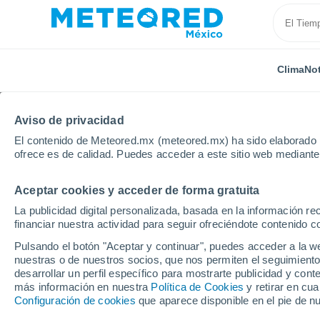
Clima
Not
Aviso de privacidad
El contenido de Meteored.mx (meteored.mx) ha sido elaborado p
ofrece es de calidad. Puedes acceder a este sitio web mediante
Aceptar cookies y acceder de forma gratuita
Inicio
Birmania
Myitkyina
La publicidad digital personalizada, basada en la información r
financiar nuestra actividad para seguir ofreciéndote contenido c
Clima en Myitkyina
Pulsando el botón "Aceptar y continuar", puedes acceder a la w
nuestras o de nuestros socios, que nos permiten el seguimiento
17:15
Viernes
desarrollar un perfil específico para mostrarte publicidad y co
más información en nuestra
Política de Cookies
y retirar en cu
Configuración de cookies
que aparece disponible en el pie de n
Nubes y claros