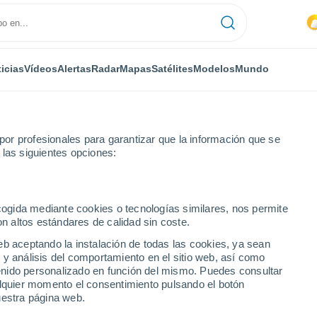
icias
Vídeos
Alertas
Radar
Mapas
Satélites
Modelos
Mundo
or profesionales para garantizar que la información que se
 las siguientes opciones:
ecogida mediante cookies o tecnologías similares, nos permite
on altos estándares de calidad sin coste.
eb aceptando la instalación de todas las cookies, ya sean
 y análisis del comportamiento en el sitio web, así como
...
ntenido personalizado en función del mismo. Puedes consultar
alquier momento el consentimiento pulsando el botón
Por hora
uestra página web.
Riesgo de tormentas en las
próximas horas