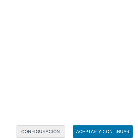
Calendario lunar
Lun
Mar
Mié
Jue
Vie
Sáb
Dom
7
8
9
10
11
12
13
14
15
16
17
18
19
20
CONFIGURACIÓN
ACEPTAR Y CONTINUAR