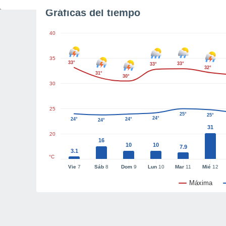
Gráficas del tiempo
40
35
33°
33°
33°
32°
31°
30°
30
25
25°
25°
24°
24°
24°
24°
31
20
16
10
10
7.9
3.1
°C
Vie
7
Sáb
8
Dom
9
Lun
10
Mar
11
Mié
12
Máxima