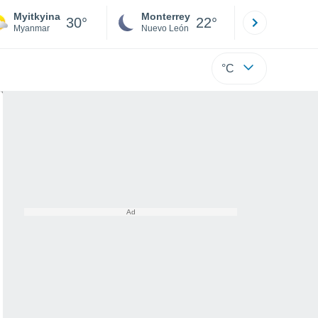
Myitkyina
Monterrey
Mexicali
30°
22°
Myanmar
Nuevo León
Baja C
°C