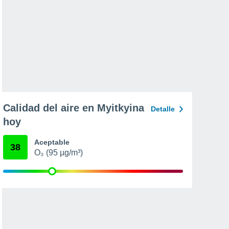
Calidad del aire en Myitkyina
Detalle
hoy
Aceptable
38
O₃ (95 µg/m³)