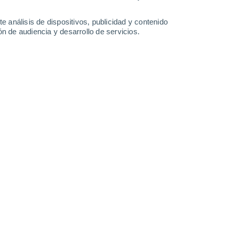
29 mm
25 mm
19 mm
26 mm
28°
/
24°
27°
/
24°
28°
/
25°
28°
/
23°
e análisis de dispositivos, publicidad y contenido
n de audiencia y desarrollo de servicios.
-
31
km/h
15
-
37
km/h
18
-
40
km/h
17
-
41
km/h
Suroeste
4 Medio
17
-
32 km/h
FPS:
6-10
a
Suroeste
4 Medio
9
-
35 km/h
FPS:
6-10
Suroeste
2 Bajo
11
-
20 km/h
FPS:
no
Suroeste
0 Bajo
10
-
21 km/h
FPS:
no