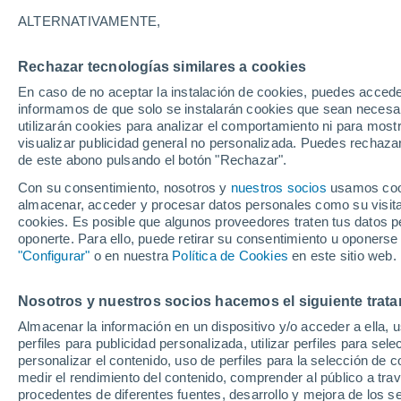
27°
ALTERNATIVAMENTE,
Rechazar tecnologías similares a cookies
90%
En caso de no aceptar la instalación de cookies, puedes accede
Sensación de 31°
2.9 mm
informamos de que solo se instalarán cookies que sean necesari
utilizarán cookies para analizar el comportamiento ni para most
visualizar publicidad general no personalizada. Puedes rechazar
de este abono pulsando el botón "Rechazar".
Última hora
Claudia Sheinbaum arranca la mayor jornada
Con su consentimiento, nosotros y
nuestros socios
usamos cooki
reforestación de México: 6.6 millones de árbo
almacenar, acceder y procesar datos personales como su visita e
este 9 de agosto
cookies. Es posible que algunos proveedores traten tus datos pe
Clima 1 - 7 días
Por hora
Actualidad
Mapa de lluvi
oponerte. Para ello, puede retirar su consentimiento u oponerse
"Configurar"
o en nuestra
Política de Cookies
en este sitio web.
Nosotros y nuestros socios hacemos el siguiente trata
Mañana
Domingo
Hoy
Almacenar la información en un dispositivo y/o acceder a ella, 
8 Ago
9 Ago
7 Ago
perfiles para publicidad personalizada, utilizar perfiles para sele
personalizar el contenido, uso de perfiles para la selección de c
medir el rendimiento del contenido, comprender al público a tra
procedentes de diferentes fuentes, desarrollo y mejora de los se
90%
90%
90%