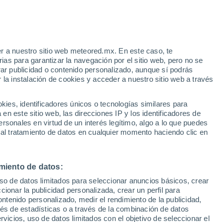
r a nuestro sitio web meteored.mx. En este caso, te
as para garantizar la navegación por el sitio web, pero no se
rar publicidad o contenido personalizado, aunque sí podrás
 la instalación de cookies y acceder a nuestro sitio web a través
 de
es, identificadores únicos o tecnologías similares para
les
n este sitio web, las direcciones IP y los identificadores de
rsonales en virtud de un interés legítimo, algo a lo que puedes
a
Radar de lluvia
Satélites
Modelos
 al tratamiento de datos en cualquier momento haciendo clic en
miento de datos:
Lunes
Martes
Miércoles
Jueves
uso de datos limitados para seleccionar anuncios básicos, crear
10 Ago
11 Ago
12 Ago
13 Ago
ccionar la publicidad personalizada, crear un perfil para
ontenido personalizado, medir el rendimiento de la publicidad,
vés de estadísticas o a través de la combinación de datos
rvicios, uso de datos limitados con el objetivo de seleccionar el
90%
90%
90%
90%