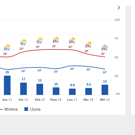
100
75
30°
30°
30°
29°
28°
28°
28°
50
25°
24°
24°
24°
26
24°
24°
25
17
15
14
10
9.5
8.8
mm
Jue
13
Vie
14
Sáb
15
Dom
16
Lun
17
Mar
18
Mié
19
Mínima
Lluvia