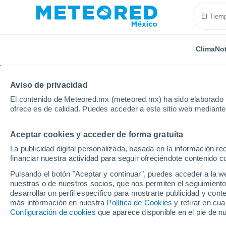
Clima
Not
Aviso de privacidad
El contenido de Meteored.mx (meteored.mx) ha sido elaborado p
ofrece es de calidad. Puedes acceder a este sitio web mediante
Aceptar cookies y acceder de forma gratuita
Inicio
Birmania
Pathein
La publicidad digital personalizada, basada en la información r
financiar nuestra actividad para seguir ofreciéndote contenido c
Clima en Pathein
Pulsando el botón "Aceptar y continuar", puedes acceder a la w
nuestras o de nuestros socios, que nos permiten el seguimiento
14:17
Viernes
desarrollar un perfil específico para mostrarte publicidad y co
más información en nuestra
Política de Cookies
y retirar en cu
Configuración de cookies
que aparece disponible en el pie de n
Tormenta