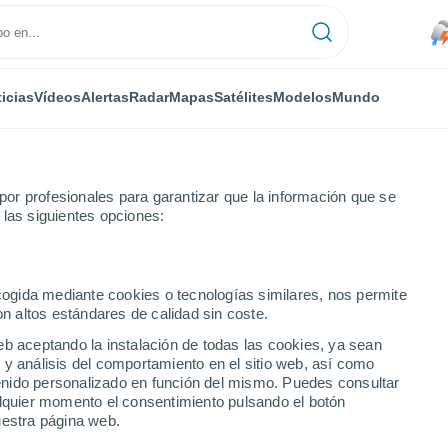
icias
Vídeos
Alertas
Radar
Mapas
Satélites
Modelos
Mundo
or profesionales para garantizar que la información que se
 las siguientes opciones:
ecogida mediante cookies o tecnologías similares, nos permite
on altos estándares de calidad sin coste.
eb aceptando la instalación de todas las cookies, ya sean
 y análisis del comportamiento en el sitio web, así como
...
ntenido personalizado en función del mismo. Puedes consultar
alquier momento el consentimiento pulsando el botón
Por hora
uestra página web.
Lluvia moderada en las próximas
horas