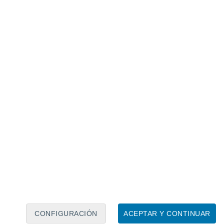
Calendario lunar
Lun
Mar
Mié
Jue
Vie
Sáb
Dom
7
8
9
10
11
12
13
14
15
16
17
18
19
20
CONFIGURACIÓN
ACEPTAR Y CONTINUAR