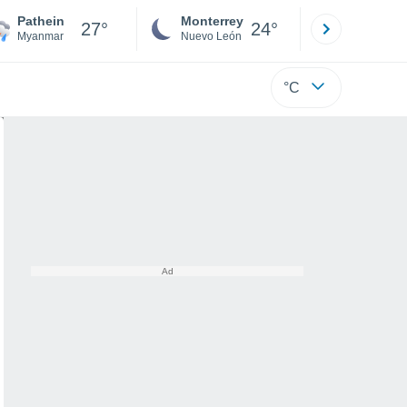
Pathein
Monterrey
Mexicali
27°
24°
Myanmar
Nuevo León
Baja C
°C