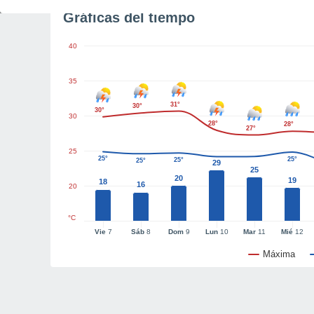
Gráficas del tiempo
40
35
31°
30°
30°
30
28°
28°
27°
25
25°
25°
25°
25°
29
25
20
19
18
16
20
°C
Vie
7
Sáb
8
Dom
9
Lun
10
Mar
11
Mié
12
Máxima