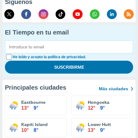
Síguenos
El Tiempo en tu email
He leído y acepto la política de privacidad.
Principales ciudades
Más ciudades
Eastbourne
Hongoeka
13°
9°
12°
9°
Kapiti Island
Lower Hutt
10°
8°
13°
9°