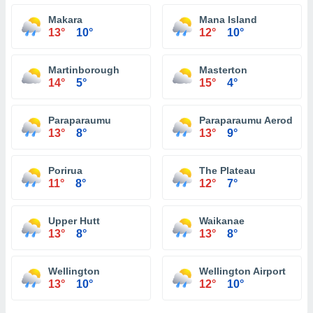
Makara
Mana Island
13°
10°
12°
10°
Martinborough
Masterton
14°
5°
15°
4°
Paraparaumu
Paraparaumu Aerodrom
13°
8°
13°
9°
Porirua
The Plateau
11°
8°
12°
7°
Upper Hutt
Waikanae
13°
8°
13°
8°
Wellington
Wellington Airport
13°
10°
12°
10°