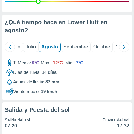
ados con el
 seleccionar
o.
calización
¿Qué tiempo hace en Lower Hutt en
precisa e
agosto
?
ión mediante
, publicidad
yo
Junio
Julio
Agosto
Septiembre
Octubre
Noviemb
dos,
 publicidad
T. Media:
9°C
Max.:
12°C
Min:
7°C
,
Días de lluvia:
14
días
ón de
 desarrollo
Acum. de lluvia:
87 mm
s.
Viento medio:
19 km/h
tros 1199
ios
Salida y Puesta del sol
Salida del sol
Puesta del sol
07:20
17:32