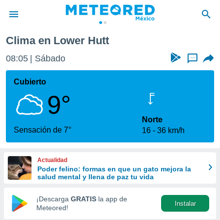
Clima en Lower Hutt
privacidad
08:05
Sábado
...
o de
mx
mx) ha sido
Cubierto
or
9°
es para
ue la
 que se
Norte
e calidad.
Sensación de 7°
16
36 km/h
eder a este
ediante las
opciones:
Actualidad
Poder felino: formas en que un gato mejora la
ookies y
salud mental y llena de paz tu vida
e forma
¡Descarga
GRATIS
la app de
Instalar
d digital
Meteored!
ada, basada