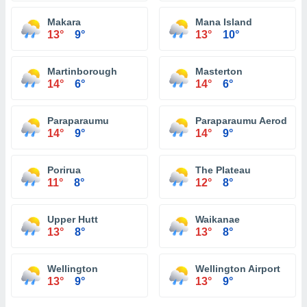
Makara
Mana Island
13°
9°
13°
10°
Martinborough
Masterton
14°
6°
14°
6°
Paraparaumu
Paraparaumu Aerodrom
14°
9°
14°
9°
Porirua
The Plateau
11°
8°
12°
8°
Upper Hutt
Waikanae
13°
8°
13°
8°
Wellington
Wellington Airport
13°
9°
13°
9°