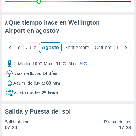
ados con el
 seleccionar
o.
calización
¿Qué tiempo hace en Wellington
precisa e
Airport en
agosto
?
ión mediante
, publicidad
yo
Junio
Julio
Agosto
Septiembre
Octubre
Noviemb
dos,
 publicidad
T. Media:
10°C
Max.:
11°C
Min:
9°C
,
Días de lluvia:
14
días
ón de
 desarrollo
Acum. de lluvia:
88 mm
s.
Viento medio:
25 km/h
tros 1199
ios
Salida y Puesta del sol
Salida del sol
Puesta del sol
07:20
17:33