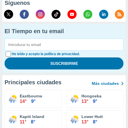
Síguenos
El Tiempo en tu email
He leído y acepto la política de privacidad.
Principales ciudades
Más ciudades
Eastbourne
Hongoeka
14°
9°
13°
9°
Kapiti Island
Lower Hutt
11°
8°
13°
8°