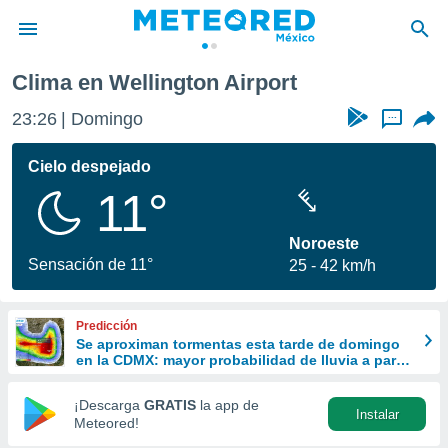
ort
Clima en Wellington Airport
privacidad
23:26
Domingo
...
o de
mx
mx) ha sido
Cielo despejado
or
11°
es para
ue la
 que se
Noroeste
e calidad.
Sensación de 11°
25
42 km/h
eder a este
ediante las
opciones:
Predicción
Se aproximan tormentas esta tarde de domingo
ookies y
en la CDMX: mayor probabilidad de lluvia a partir
e forma
de las 13:00 horas
¡Descarga
GRATIS
la app de
Instalar
d digital
Meteored!
ada, basada