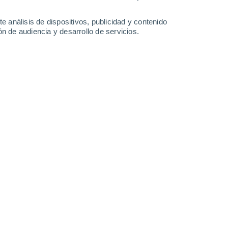
0.3 mm
0.2 mm
3.4 mm
14°
/
6°
13°
/
5°
15°
/
10°
14°
/
9°
e análisis de dispositivos, publicidad y contenido
n de audiencia y desarrollo de servicios.
-
44
km/h
12
-
26
km/h
15
-
25
km/h
19
-
38
km/h
hoy
, 7 de agosto
Noroeste
0 Bajo
°
19
-
36 km/h
FPS:
no
Noroeste
0 Bajo
°
18
-
33 km/h
FPS:
no
Noroeste
0 Bajo
°
18
-
33 km/h
FPS:
no
Noroeste
0 Bajo
°
17
-
32 km/h
FPS:
no