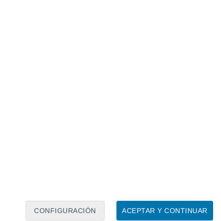
Calendario lunar
Lun
Mar
Mié
Jue
Vie
Sáb
Dom
7
8
9
10
11
12
13
14
15
16
17
18
19
20
CONFIGURACIÓN
ACEPTAR Y CONTINUAR