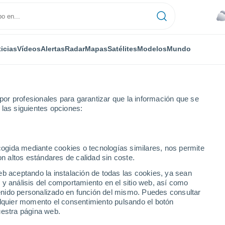
icias
Vídeos
Alertas
Radar
Mapas
Satélites
Modelos
Mundo
or profesionales para garantizar que la información que se
 las siguientes opciones:
aparaumu Aerodrome
ecogida mediante cookies o tecnologías similares, nos permite
on altos estándares de calidad sin coste.
 Aerodrome
eb aceptando la instalación de todas las cookies, ya sean
 y análisis del comportamiento en el sitio web, así como
...
ntenido personalizado en función del mismo. Puedes consultar
alquier momento el consentimiento pulsando el botón
Por hora
uestra página web.
Lluvias débiles en las próximas
horas