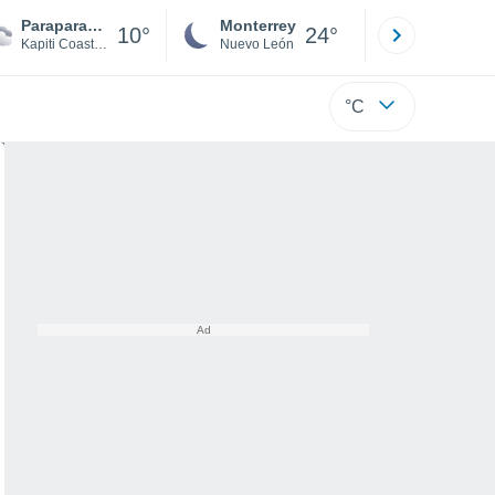
Paraparaumu Airport
Monterrey
Mexicali
10°
24°
Kapiti Coast District
Nuevo León
Baja C
°C