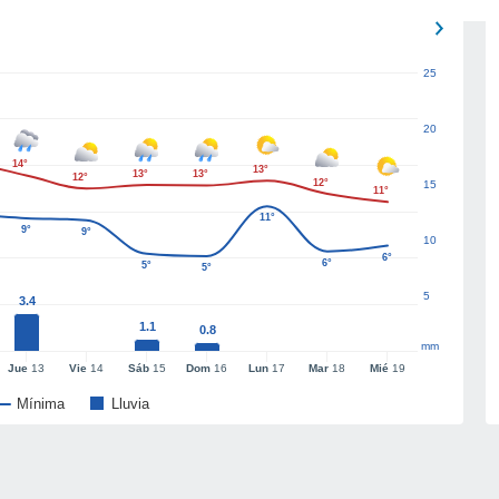
25
20
14°
13°
13°
13°
12°
12°
15
11°
11°
9°
9°
10
6°
6°
5°
5°
5
3.4
1.1
0.8
mm
Jue
13
Vie
14
Sáb
15
Dom
16
Lun
17
Mar
18
Mié
19
Mínima
Lluvia