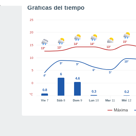
Gráficas del tiempo
25
20
15°
14°
14°
15
13°
13°
13°
10
10°
9°
9°
5
6°
5°
6
4°
4.6
0
0.8
0.3
0.2
°C
Vie
7
Sáb
8
Dom
9
Lun
10
Mar
11
Mié
12
Máxima