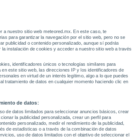
r a nuestro sitio web meteored.mx. En este caso, te
as para garantizar la navegación por el sitio web, pero no se
rar publicidad o contenido personalizado, aunque sí podrás
 la instalación de cookies y acceder a nuestro sitio web a través
 de
es, identificadores únicos o tecnologías similares para
les
n este sitio web, las direcciones IP y los identificadores de
rsonales en virtud de un interés legítimo, algo a lo que puedes
a
Radar de lluvia
Satélites
Modelos
 al tratamiento de datos en cualquier momento haciendo clic en
miento de datos:
Lunes
Martes
Miércoles
Jueves
uso de datos limitados para seleccionar anuncios básicos, crear
10 Ago
11 Ago
12 Ago
13 Ago
ccionar la publicidad personalizada, crear un perfil para
ontenido personalizado, medir el rendimiento de la publicidad,
vés de estadísticas o a través de la combinación de datos
rvicios, uso de datos limitados con el objetivo de seleccionar el
50%
80%
80%