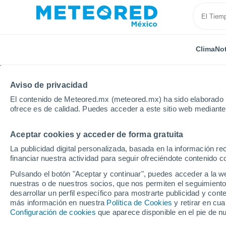
Clima
Not
Aviso de privacidad
El contenido de Meteored.mx (meteored.mx) ha sido elaborado p
ofrece es de calidad. Puedes acceder a este sitio web mediante
Aceptar cookies y acceder de forma gratuita
Inicio
Nueva Zelanda
Región de Wellington
Par
La publicidad digital personalizada, basada en la información r
financiar nuestra actividad para seguir ofreciéndote contenido c
Clima en Paraparaumu
Pulsando el botón "Aceptar y continuar", puedes acceder a la w
nuestras o de nuestros socios, que nos permiten el seguimiento
18:57
Viernes
desarrollar un perfil específico para mostrarte publicidad y co
más información en nuestra
Política de Cookies
y retirar en cu
Configuración de cookies
que aparece disponible en el pie de n
Lluvia débil