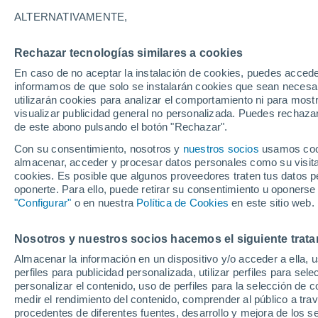
11°
ALTERNATIVAMENTE,
Rechazar tecnologías similares a cookies
30%
En caso de no aceptar la instalación de cookies, puedes accede
Sensación de 11°
0.2 mm
informamos de que solo se instalarán cookies que sean necesari
utilizarán cookies para analizar el comportamiento ni para most
visualizar publicidad general no personalizada. Puedes rechazar
de este abono pulsando el botón "Rechazar".
Última hora
Claudia Sheinbaum arranca la mayor jornada
Con su consentimiento, nosotros y
nuestros socios
usamos cooki
reforestación de México: 6.6 millones de árbo
almacenar, acceder y procesar datos personales como su visita e
este 9 de agosto
cookies. Es posible que algunos proveedores traten tus datos pe
Clima 1 - 7 días
Por hora
Actualidad
Mapa de lluvi
oponerte. Para ello, puede retirar su consentimiento u oponerse
"Configurar"
o en nuestra
Política de Cookies
en este sitio web.
Nosotros y nuestros socios hacemos el siguiente trata
Mañana
Domingo
Hoy
Almacenar la información en un dispositivo y/o acceder a ella, 
8 Ago
9 Ago
7 Ago
perfiles para publicidad personalizada, utilizar perfiles para sele
personalizar el contenido, uso de perfiles para la selección de c
medir el rendimiento del contenido, comprender al público a tra
procedentes de diferentes fuentes, desarrollo y mejora de los se
90%
80%
40%