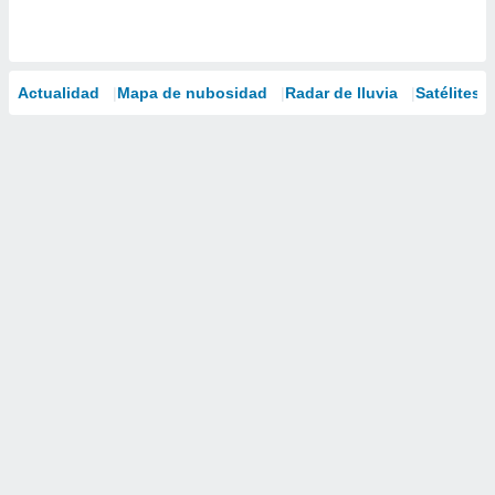
Actualidad
Mapa de nubosidad
Radar de lluvia
Satélites