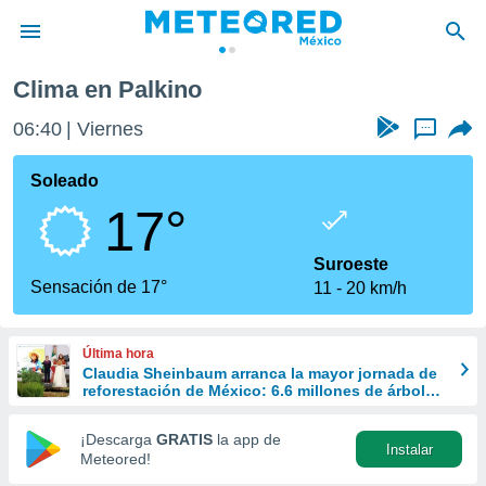
Clima en Palkino
privacidad
06:40
Viernes
...
o de
mx
mx) ha sido
Soleado
or
17°
es para
ue la
 que se
Suroeste
e calidad.
Sensación de 17°
11
20 km/h
eder a este
ediante las
opciones:
Última hora
Claudia Sheinbaum arranca la mayor jornada de
ookies y
reforestación de México: 6.6 millones de árboles
e forma
este 9 de agosto
¡Descarga
GRATIS
la app de
Instalar
d digital
Meteored!
ada, basada