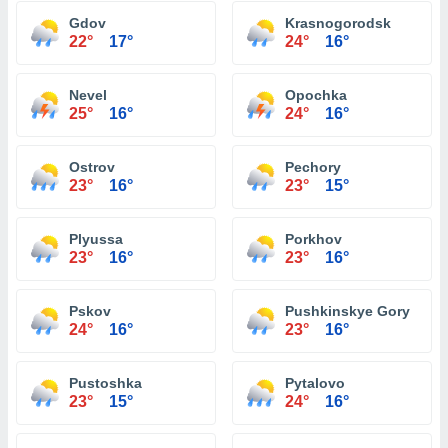
Gdov
Krasnogorodsk
22°
17°
24°
16°
Nevel
Opochka
25°
16°
24°
16°
Ostrov
Pechory
23°
16°
23°
15°
Plyussa
Porkhov
23°
16°
23°
16°
Pskov
Pushkinskye Gory
24°
16°
23°
16°
Pustoshka
Pytalovo
23°
15°
24°
16°