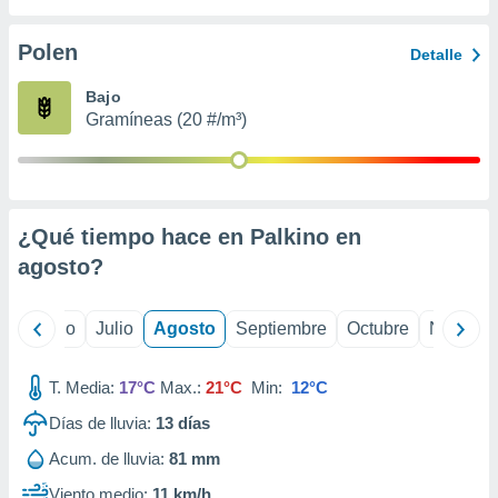
ados con el
 seleccionar
o.
Polen
Detalle
calización
Bajo
precisa e
Gramíneas (20 #/m³)
ión mediante
, publicidad
dos,
 publicidad
¿Qué tiempo hace en Palkino en
,
agosto
?
ón de
 desarrollo
s.
yo
Junio
Julio
Agosto
Septiembre
Octubre
Noviemb
tros 1199
ios
T. Media:
17°C
Max.:
21°C
Min:
12°C
Días de lluvia:
13
días
Acum. de lluvia:
81 mm
Viento medio:
11 km/h