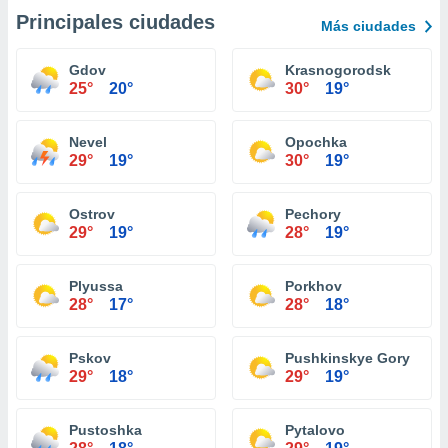
Principales ciudades
Más ciudades
Gdov
Krasnogorodsk
25°
20°
30°
19°
Nevel
Opochka
29°
19°
30°
19°
Ostrov
Pechory
29°
19°
28°
19°
Plyussa
Porkhov
28°
17°
28°
18°
Pskov
Pushkinskye Gory
29°
18°
29°
19°
Pustoshka
Pytalovo