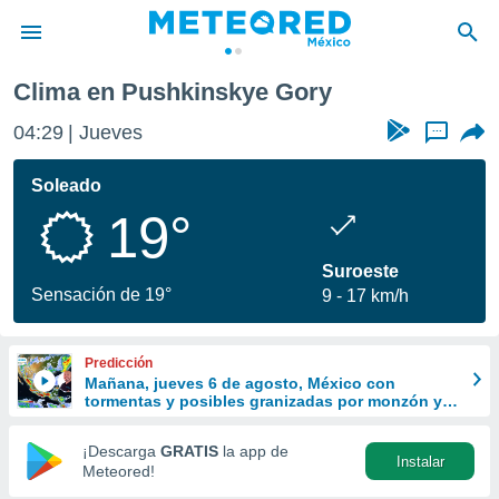
Clima en Pushkinskye Gory
privacidad
04:29
Jueves
...
o de
mx
mx) ha sido
Soleado
or
19°
es para
ue la
 que se
Suroeste
e calidad.
Sensación de 19°
9
17 km/h
eder a este
ediante las
opciones:
Predicción
Mañana, jueves 6 de agosto, México con
ookies y
tormentas y posibles granizadas por monzón y
e forma
ondas tropicales
¡Descarga
GRATIS
la app de
Instalar
d digital
Meteored!
ada, basada