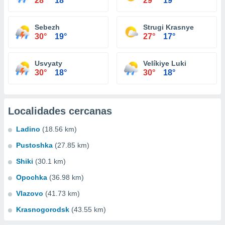
28°
18°
29°
19°
Sebezh
Strugi Krasnye
30°
19°
27°
17°
Usvyaty
Velíkiye Luki
30°
18°
30°
18°
Localidades cercanas
Ladino
(18.56 km)
Pustoshka
(27.85 km)
Shiki
(30.1 km)
Opochka
(36.98 km)
Vlazovo
(41.73 km)
Krasnogorodsk
(43.55 km)