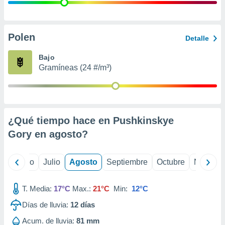
ados con el
 seleccionar
o.
calización
Polen
Detalle
precisa e
ión mediante
Bajo
Gramíneas (24 #/m³)
, publicidad
dos,
 publicidad
,
¿Qué tiempo hace en Pushkinskye
ón de
 desarrollo
Gory en
agosto
?
s.
tros 1199
yo
Junio
Julio
Agosto
Septiembre
Octubre
Noviemb
ios
T. Media:
17°C
Max.:
21°C
Min:
12°C
Días de lluvia:
12
días
Acum. de lluvia:
81 mm