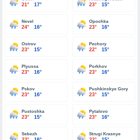
21°
17°
23°
15°
Nevel
Opochka
24°
16°
23°
16°
Ostrov
Pechory
23°
15°
22°
15°
Plyussa
Porkhov
23°
16°
23°
16°
Pskov
Pushkinskye Gory
23°
16°
23°
15°
Pustoshka
Pytalovo
23°
15°
23°
16°
Sebezh
Strugi Krasnye
23°
16°
22°
15°