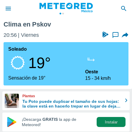
Clima en Pskov
privacidad
20:56
Viernes
...
o de
mx
mx) ha sido
Soleado
or
19°
es para
ue la
 que se
Oeste
e calidad.
Sensación de 19°
15
34 km/h
eder a este
ediante las
opciones:
Plantas
Tu Poto puede duplicar el tamaño de sus hojas:
ookies y
la clave está en hacerlo trepar en lugar de dejarlo
e forma
colgar
¡Descarga
GRATIS
la app de
Instalar
d digital
Meteored!
ada, basada