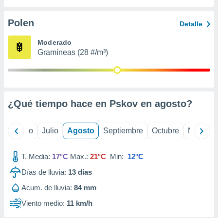
ados con el
 seleccionar
o.
Polen
Detalle
calización
Moderado
precisa e
Gramíneas (28 #/m³)
ión mediante
, publicidad
dos,
 publicidad
¿Qué tiempo hace en Pskov en
agosto
?
,
ón de
 desarrollo
yo
Junio
Julio
Agosto
Septiembre
Octubre
Noviemb
s.
tros 1199
T. Media:
17°C
Max.:
21°C
Min:
12°C
ios
Días de lluvia:
13
días
Acum. de lluvia:
84 mm
Viento medio:
11 km/h