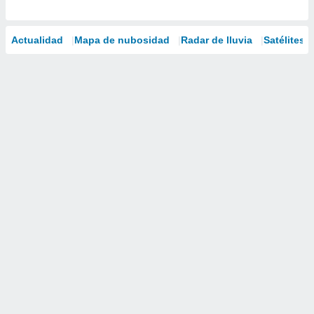
Actualidad
Mapa de nubosidad
Radar de lluvia
Satélites