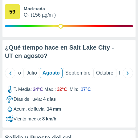
ados con el
 seleccionar
Moderada
59
o.
O₃ (156 µg/m³)
calización
precisa e
ión mediante
, publicidad
¿Qué tiempo hace en Salt Lake City -
UT en
agosto
?
dos,
 publicidad
,
yo
Junio
Julio
Agosto
Septiembre
Octubre
Noviemb
ón de
 desarrollo
s.
T. Media:
24°C
Max.:
32°C
Min:
17°C
tros 1199
Días de lluvia:
4
días
ios
Acum. de lluvia:
14 mm
Viento medio:
8 km/h
Salida y Puesta del sol