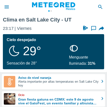
Clima en Salt Lake City - UT
privacidad
23:17
Viernes
...
o de
mx
mx) ha sido
Cielo despejado
or
29°
es para
ue la
 que se
Menguante
e calidad.
Sensación de 28°
Iluminada:
31%
eder a este
ediante las
opciones:
Aviso de nivel naranja
Alerta importante por altas temperaturas en Salt Lake City
ookies y
hoy
e forma
Ocio
d digital
Gran fiesta gatuna en CDMX: este 9 de agosto
vive el GatoFest, un evento familiar y altruista
ada, basada