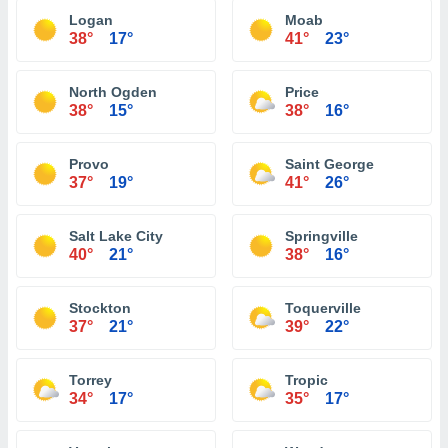
Logan
Moab
38°
17°
41°
23°
North Ogden
Price
38°
15°
38°
16°
Provo
Saint George
37°
19°
41°
26°
Salt Lake City
Springville
40°
21°
38°
16°
Stockton
Toquerville
37°
21°
39°
22°
Torrey
Tropic
34°
17°
35°
17°