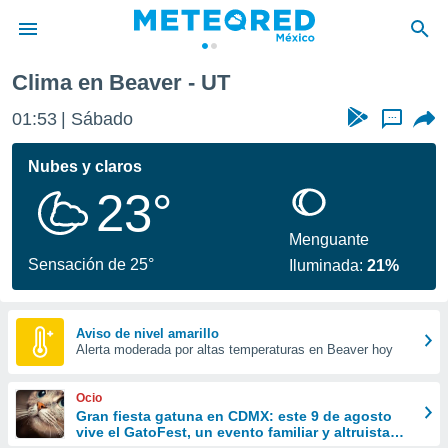
Clima en Beaver - UT
privacidad
01:53
Sábado
...
o de
mx
mx) ha sido
Nubes y claros
or
23°
es para
ue la
 que se
Menguante
e calidad.
Sensación de 25°
Iluminada:
21%
eder a este
ediante las
opciones:
Aviso de nivel amarillo
Alerta moderada por altas temperaturas en Beaver hoy
ookies y
e forma
Ocio
d digital
Gran fiesta gatuna en CDMX: este 9 de agosto
vive el GatoFest, un evento familiar y altruista
ada, basada