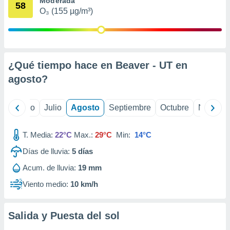
Moderada
ados con el
58
 seleccionar
O₃ (155 µg/m³)
o.
calización
precisa e
ión mediante
¿Qué tiempo hace en Beaver - UT en
, publicidad
agosto
?
dos,
 publicidad
yo
Junio
Julio
Agosto
Septiembre
Octubre
Noviemb
,
ón de
 desarrollo
T. Media:
22°C
Max.:
29°C
Min:
14°C
s.
Días de lluvia:
5
días
tros 1199
Acum. de lluvia:
19 mm
ios
Viento medio:
10 km/h
Salida y Puesta del sol