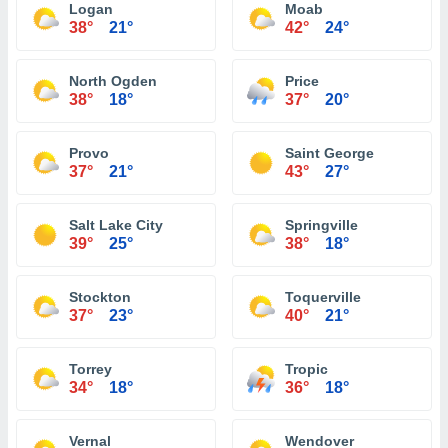
Logan
Moab
38°
21°
42°
24°
North Ogden
Price
38°
18°
37°
20°
Provo
Saint George
37°
21°
43°
27°
Salt Lake City
Springville
39°
25°
38°
18°
Stockton
Toquerville
37°
23°
40°
21°
Torrey
Tropic
34°
18°
36°
18°
Vernal
Wendover