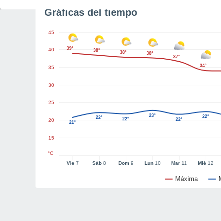
Gráficas del tiempo
45
39°
40
38°
38°
38°
37°
34°
35
30
25
23°
22°
22°
22°
22°
20
21°
15
°C
Vie
7
Sáb
8
Dom
9
Lun
10
Mar
11
Mié
12
Máxima