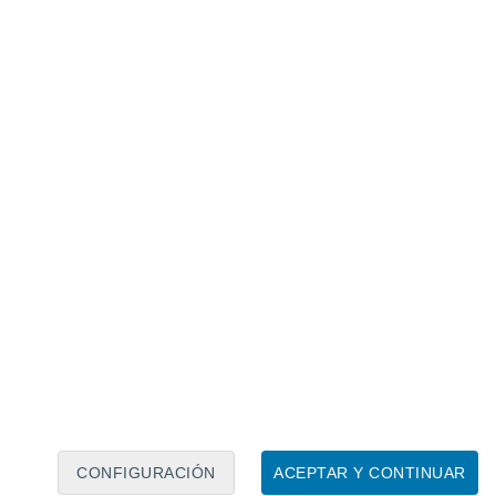
Calendario lunar
Lun
Mar
Mié
Jue
Vie
Sáb
Dom
7
8
9
10
11
12
13
14
15
16
17
18
19
20
CONFIGURACIÓN
ACEPTAR Y CONTINUAR