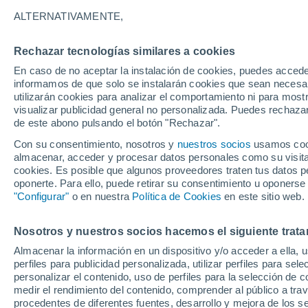
31°
ALTERNATIVAMENTE,
Rechazar tecnologías similares a cookies
Menguant
En caso de no aceptar la instalación de cookies, puedes accede
Iluminada
Sensación de 29°
informamos de que solo se instalarán cookies que sean necesari
utilizarán cookies para analizar el comportamiento ni para most
visualizar publicidad general no personalizada. Puedes rechazar
de este abono pulsando el botón "Rechazar".
Ocio
Gran fiesta gatuna en CDMX: este 9 de agosto
Con su consentimiento, nosotros y
nuestros socios
usamos cooki
el GatoFest, un evento familiar y altruista par
almacenar, acceder y procesar datos personales como su visita e
ayudar
cookies. Es posible que algunos proveedores traten tus datos pe
Clima 1 - 7 días
Por hora
Actualidad
Mapa de nub
oponerte. Para ello, puede retirar su consentimiento u oponerse
"Configurar"
o en nuestra
Política de Cookies
en este sitio web.
Nosotros y nuestros socios hacemos el siguiente trata
Mañana
Domingo
Hoy
Almacenar la información en un dispositivo y/o acceder a ella, 
8 Ago
9 Ago
7 Ago
perfiles para publicidad personalizada, utilizar perfiles para sele
personalizar el contenido, uso de perfiles para la selección de c
medir el rendimiento del contenido, comprender al público a tra
procedentes de diferentes fuentes, desarrollo y mejora de los se