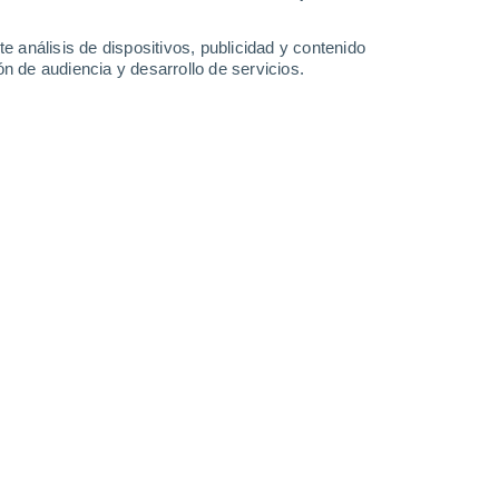
38°
/
23°
37°
/
22°
34°
/
22°
34°
/
21°
e análisis de dispositivos, publicidad y contenido
n de audiencia y desarrollo de servicios.
-
35
km/h
20
-
51
km/h
16
-
37
km/h
11
-
30
km/h
agosto
Este
4 Medio
12
-
27 km/h
FPS:
6-10
uboso
Este
2 Bajo
11
-
27 km/h
FPS:
no
uboso
Este
1 Bajo
10
-
24 km/h
FPS:
no
Este
0 Bajo
6
-
20 km/h
FPS:
no