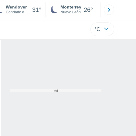
Wendover
Monterrey
Mexicali
31°
26°
Condado de Tooele
Nuevo León
Baja C
°C