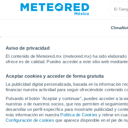
Clima
Not
Aviso de privacidad
El contenido de Meteored.mx (meteored.mx) ha sido elaborado p
ofrece es de calidad. Puedes acceder a este sitio web mediante
Aceptar cookies y acceder de forma gratuita
Inicio
Estados Unidos
Estado de Utah
Wendove
La publicidad digital personalizada, basada en la información r
financiar nuestra actividad para seguir ofreciéndote contenido c
Clima en Wendover - U
Pulsando el botón "Aceptar y continuar", puedes acceder a la w
nuestras o de nuestros socios, que nos permiten el seguimiento
23:02
Viernes
desarrollar un perfil específico para mostrarte publicidad y co
más información en nuestra
Política de Cookies
y retirar en cu
Configuración de cookies
que aparece disponible en el pie de n
Cielo despejado