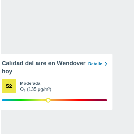
Calidad del aire en Wendover
Detalle
hoy
Moderada
52
O₃ (135 µg/m³)