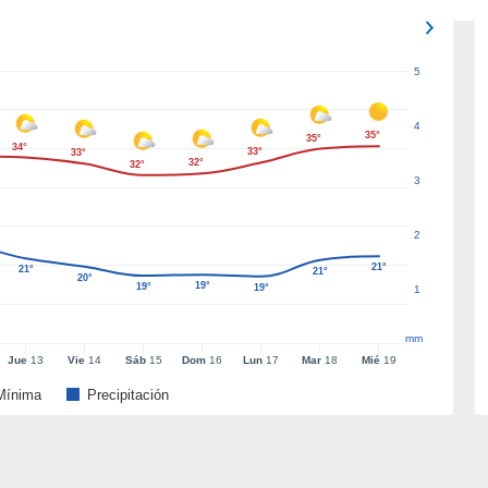
5
4
35°
35°
34°
33°
33°
32°
32°
3
2
21°
21°
21°
20°
19°
19°
19°
1
mm
Jue
13
Vie
14
Sáb
15
Dom
16
Lun
17
Mar
18
Mié
19
Mínima
Precipitación