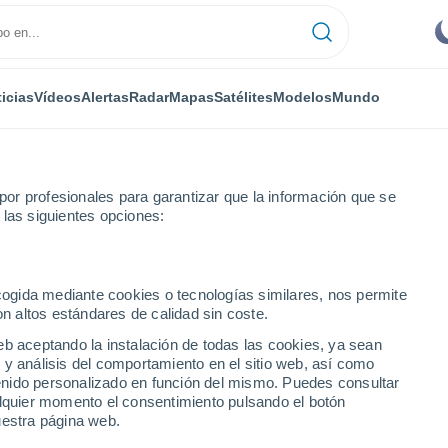
icias
Vídeos
Alertas
Radar
Mapas
Satélites
Modelos
Mundo
or profesionales para garantizar que la información que se
 las siguientes opciones:
r
ecogida mediante cookies o tecnologías similares, nos permite
on altos estándares de calidad sin coste.
T
eb aceptando la instalación de todas las cookies, ya sean
 y análisis del comportamiento en el sitio web, así como
...
ntenido personalizado en función del mismo. Puedes consultar
alquier momento el consentimiento pulsando el botón
Por hora
uestra página web.
Intervalos nubosos en las
próximas horas