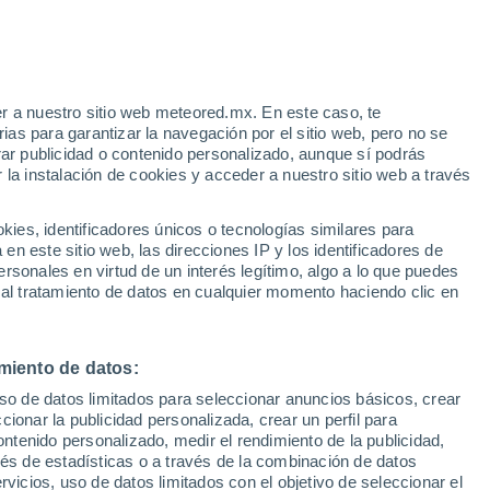
Aviso de nivel naranja
Alerta importante por altas
temperaturas en Wendover hoy
e
r a nuestro sitio web meteored.mx. En este caso, te
:
31%
as para garantizar la navegación por el sitio web, pero no se
rar publicidad o contenido personalizado, aunque sí podrás
 la instalación de cookies y acceder a nuestro sitio web a través
 vive
es, identificadores únicos o tecnologías similares para
a
n este sitio web, las direcciones IP y los identificadores de
rsonales en virtud de un interés legítimo, algo a lo que puedes
osidad
Radar de lluvia
Satélites
Modelos
 al tratamiento de datos en cualquier momento haciendo clic en
miento de datos:
Lunes
Martes
Miércoles
Jueves
uso de datos limitados para seleccionar anuncios básicos, crear
10 Ago
11 Ago
12 Ago
13 Ago
ccionar la publicidad personalizada, crear un perfil para
ontenido personalizado, medir el rendimiento de la publicidad,
vés de estadísticas o a través de la combinación de datos
rvicios, uso de datos limitados con el objetivo de seleccionar el