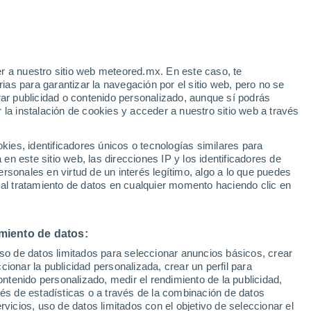
r a nuestro sitio web meteored.mx. En este caso, te
h
as para garantizar la navegación por el sitio web, pero no se
rar publicidad o contenido personalizado, aunque sí podrás
 la instalación de cookies y acceder a nuestro sitio web a través
 de
es, identificadores únicos o tecnologías similares para
les
n este sitio web, las direcciones IP y los identificadores de
rsonales en virtud de un interés legítimo, algo a lo que puedes
eratura
Radar de lluvia
Satélites
Modelos
 al tratamiento de datos en cualquier momento haciendo clic en
miento de datos:
Lunes
Martes
Miércoles
Jueves
uso de datos limitados para seleccionar anuncios básicos, crear
10 Ago
11 Ago
12 Ago
13 Ago
ccionar la publicidad personalizada, crear un perfil para
ontenido personalizado, medir el rendimiento de la publicidad,
vés de estadísticas o a través de la combinación de datos
rvicios, uso de datos limitados con el objetivo de seleccionar el