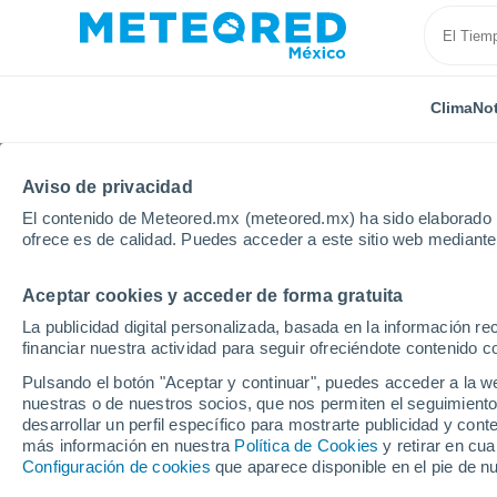
Clima
Not
Aviso de privacidad
El contenido de Meteored.mx (meteored.mx) ha sido elaborado p
ofrece es de calidad. Puedes acceder a este sitio web mediante
Aceptar cookies y acceder de forma gratuita
Inicio
España
Castilla y León
Provincia de Pale
La publicidad digital personalizada, basada en la información r
financiar nuestra actividad para seguir ofreciéndote contenido c
Clima en Soto de Cerra
Pulsando el botón "Aceptar y continuar", puedes acceder a la w
nuestras o de nuestros socios, que nos permiten el seguimiento
09:55
Viernes
desarrollar un perfil específico para mostrarte publicidad y co
más información en nuestra
Política de Cookies
y retirar en cu
Configuración de cookies
que aparece disponible en el pie de n
Soleado