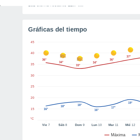
Luz diurna restante
12h 4m
Gráficas del tiempo
45
40
37°
36°
36°
34°
34°
35
33°
30
25
20
19°
18°
18°
17°
15
16°
16°
°C
Vie
7
Sáb
8
Dom
9
Lun
10
Mar
11
Mié
12
Máxima