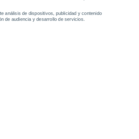
34°
/
16°
36°
/
17°
37°
/
19°
38°
/
18°
e análisis de dispositivos, publicidad y contenido
n de audiencia y desarrollo de servicios.
-
32
km/h
12
-
31
km/h
15
-
33
km/h
13
-
34
km/h
 agosto
Noreste
2 Bajo
4
-
15 km/h
FPS:
no
Norte
3 Medio
1
-
15 km/h
FPS:
6-10
Oeste
5 Medio
3
-
16 km/h
FPS:
6-10
Oeste
7 Alto
5
-
19 km/h
FPS:
15-25