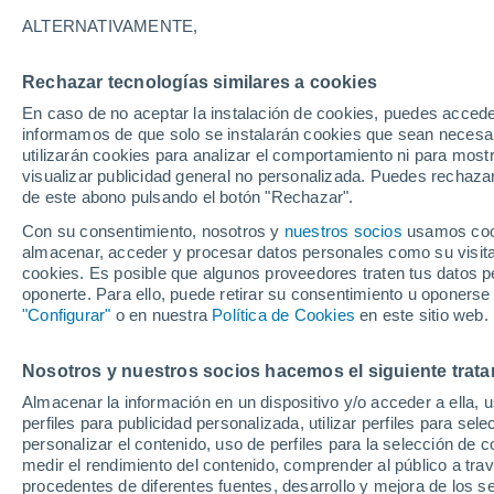
23°
ALTERNATIVAMENTE,
Rechazar tecnologías similares a cookies
Noreste
En caso de no aceptar la instalación de cookies, puedes accede
Sensación de 25°
4
-
15 km/
informamos de que solo se instalarán cookies que sean necesari
utilizarán cookies para analizar el comportamiento ni para most
visualizar publicidad general no personalizada. Puedes rechazar
de este abono pulsando el botón "Rechazar".
Última hora
Claudia Sheinbaum arranca la mayor jornada
Con su consentimiento, nosotros y
nuestros socios
usamos cooki
reforestación de México: 6.6 millones de árbo
almacenar, acceder y procesar datos personales como su visita e
este 9 de agosto
cookies. Es posible que algunos proveedores traten tus datos pe
Clima 1 - 7 días
Por hora
Actualidad
Mapa de temp
oponerte. Para ello, puede retirar su consentimiento u oponerse
"Configurar"
o en nuestra
Política de Cookies
en este sitio web.
Nosotros y nuestros socios hacemos el siguiente trata
Mañana
Domingo
Hoy
Almacenar la información en un dispositivo y/o acceder a ella, 
8 Ago
9 Ago
7 Ago
perfiles para publicidad personalizada, utilizar perfiles para sele
personalizar el contenido, uso de perfiles para la selección de c
medir el rendimiento del contenido, comprender al público a tra
procedentes de diferentes fuentes, desarrollo y mejora de los se