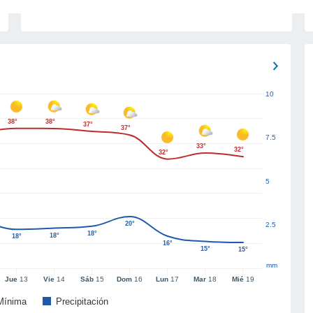
10
38°
38°
37°
37°
7.5
33°
32°
32°
5
20°
2.5
18°
18°
18°
16°
15°
15°
mm
Jue
13
Vie
14
Sáb
15
Dom
16
Lun
17
Mar
18
Mié
19
Mínima
Precipitación