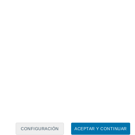
Calendario lunar
Lun
Mar
Mié
Jue
Vie
Sáb
Dom
7
8
9
10
11
12
13
14
15
16
17
18
19
20
CONFIGURACIÓN
ACEPTAR Y CONTINUAR