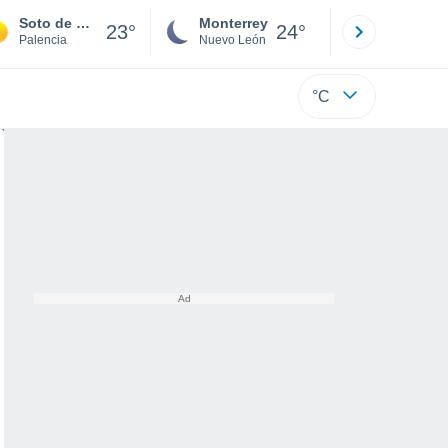
Soto de Cerrato
Monterrey
Mexicali
23°
24°
Palencia
Nuevo León
Baja C
°C