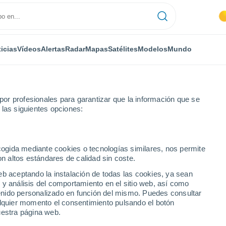
icias
Vídeos
Alertas
Radar
Mapas
Satélites
Modelos
Mundo
or profesionales para garantizar que la información que se
 las siguientes opciones:
ncia
Soto de Cerrato
ecogida mediante cookies o tecnologías similares, nos permite
on altos estándares de calidad sin coste.
to
eb aceptando la instalación de todas las cookies, ya sean
 y análisis del comportamiento en el sitio web, así como
...
ntenido personalizado en función del mismo. Puedes consultar
alquier momento el consentimiento pulsando el botón
Por hora
uestra página web.
Cielos despejados en las
próximas horas