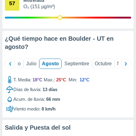
Moderada
ados con el
57
 seleccionar
O₃ (151 µg/m³)
o.
calización
precisa e
ión mediante
¿Qué tiempo hace en Boulder - UT en
, publicidad
agosto
?
dos,
 publicidad
yo
Junio
Julio
Agosto
Septiembre
Octubre
Noviemb
,
ón de
 desarrollo
T. Media:
18°C
Max.:
25°C
Min:
12°C
s.
Días de lluvia:
13
días
tros 1199
Acum. de lluvia:
66 mm
ios
Viento medio:
8 km/h
Salida y Puesta del sol