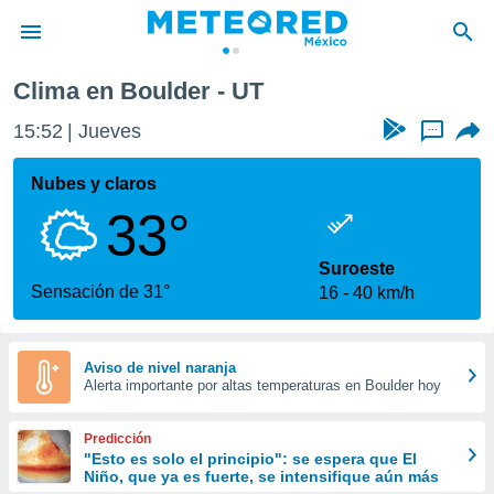
Clima en Boulder - UT
privacidad
15:52
Jueves
...
o de
mx
mx) ha sido
Nubes y claros
or
33°
es para
ue la
 que se
Suroeste
e calidad.
Sensación de 31°
16
40 km/h
eder a este
ediante las
opciones:
Aviso de nivel naranja
Alerta importante por altas temperaturas en Boulder hoy
ookies y
e forma
Predicción
d digital
"Esto es solo el principio": se espera que El
Niño, que ya es fuerte, se intensifique aún más
ada, basada