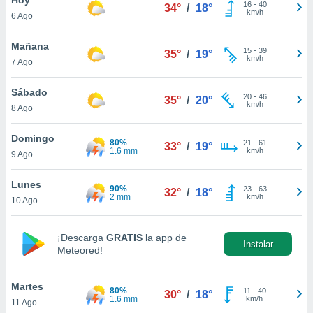
ublicidad y
16
-
40
34°
/
18°
km/h
6 Ago
do en
 mismo.
Mañana
15
-
39
35°
/
19°
sultar más
km/h
7 Ago
 en nuestra
 Cookies
y
Sábado
20
-
46
ualquier
35°
/
20°
km/h
8 Ago
ento
 botón
Domingo
80%
21
-
61
33°
/
19°
ación de
1.6 mm
km/h
9 Ago
kies
 disponible
Lunes
90%
23
-
63
e nuestra
32°
/
18°
2 mm
km/h
10 Ago
.
IVAMENTE,
¡Descarga
GRATIS
la app de
Instalar
Meteored!
as
 a cookies
Martes
80%
11
-
40
30°
/
18°
1.6 mm
km/h
11 Ago
 no aceptar