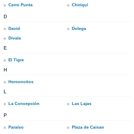
mación
Cerro Punta
Chiriquí
ediante
ecnologías
D
nos permite
estra
David
Dolega
ara seguir
e contenido
Divala
ACEPTAR
stándares
Y
sin coste.
E
CONTINUAR
 botón
El Tigre
continuar",
CONFIGURACIÓN
der a la
H
ndo la
 de todas
Horconcitos
, ya sean
de nuestros
L
 nos
La Concepción
Las Lajas
 y análisis
tamiento en
P
b, así como
un perfil
Paraíso
Plaza de Caisan
para