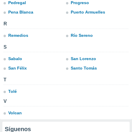
ublicidad y
Pedregal
Progreso
Pena Blanca
Puerto Armuelles
do en
 mismo.
R
sultar más
 en nuestra
Remedios
Río Sereno
 Cookies
y
ualquier
S
ento
 botón
Sabalo
San Lorenzo
ación de
San Félix
Santo Tomás
kies
 disponible
T
e nuestra
.
Tolé
IVAMENTE,
V
Volcan
as
 a cookies
 no aceptar
Síguenos