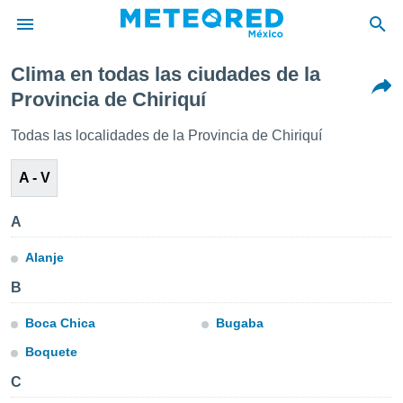
Clima en todas las ciudades de la
privacidad
Provincia de Chiriquí
o de
mx
Todas las localidades de la Provincia de Chiriquí
mx) ha sido
or
A - V
es para
ue la
 que se
A
e calidad.
eder a este
Alanje
ediante las
opciones:
B
ookies y
Boca Chica
Bugaba
e forma
Boquete
d digital
C
ada, basada