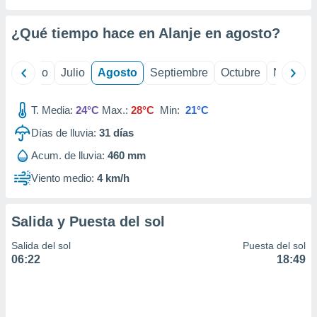
ados con el
 seleccionar
o.
¿Qué tiempo hace en Alanje en
agosto
?
calización
precisa e
yo
Junio
Julio
Agosto
Septiembre
Octubre
Noviemb
ión mediante
, publicidad
T. Media:
24°C
Max.:
28°C
Min:
21°C
dos,
Días de lluvia:
31
días
 publicidad
Acum. de lluvia:
460 mm
,
ón de
Viento medio:
4 km/h
 desarrollo
s.
Salida y Puesta del sol
tros 1199
ios
Salida del sol
Puesta del sol
06:22
18:49