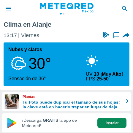
Clima en Alanje
privacidad
13:17
Viernes
...
o de
mx
mx) ha sido
Nubes y claros
or
30°
es para
ue la
 que se
UV
10 ¡Muy Alto!
e calidad.
Sensación de 36°
FPS
25-50
eder a este
ediante las
opciones:
Plantas
Tu Poto puede duplicar el tamaño de sus hojas:
ookies y
la clave está en hacerlo trepar en lugar de dejarlo
e forma
colgar
¡Descarga
GRATIS
la app de
Instalar
d digital
Meteored!
ada, basada