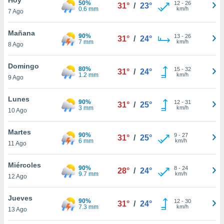
50%
ublicidad y
12
-
26
31°
/
23°
0.6 mm
km/h
7 Ago
do en
 mismo.
Mañana
90%
13
-
26
31°
/
24°
sultar más
7 mm
km/h
8 Ago
 en nuestra
 Cookies
y
Domingo
80%
15
-
32
ualquier
31°
/
24°
1.2 mm
km/h
9 Ago
ento
 botón
Lunes
90%
12
-
31
31°
/
25°
ación de
3 mm
km/h
10 Ago
kies
 disponible
Martes
90%
9
-
27
e nuestra
31°
/
25°
6 mm
km/h
11 Ago
.
Miércoles
IVAMENTE,
90%
8
-
24
28°
/
24°
9.7 mm
km/h
12 Ago
as
Jueves
90%
12
-
30
31°
/
24°
 a cookies
7.3 mm
km/h
13 Ago
 no aceptar