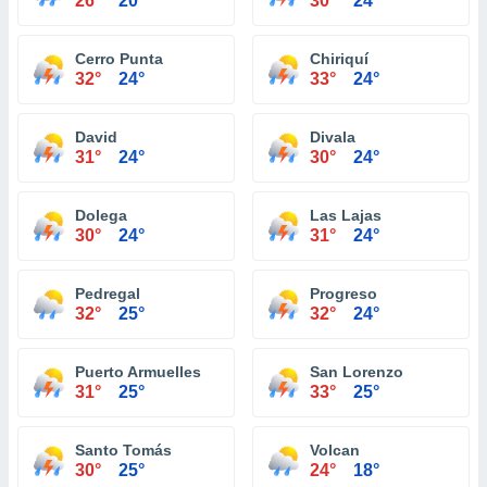
26°
20°
30°
24°
Cerro Punta
Chiriquí
32°
24°
33°
24°
David
Divala
31°
24°
30°
24°
Dolega
Las Lajas
30°
24°
31°
24°
Pedregal
Progreso
32°
25°
32°
24°
Puerto Armuelles
San Lorenzo
31°
25°
33°
25°
Santo Tomás
Volcan
30°
25°
24°
18°