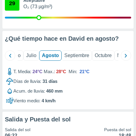
Aceptable
ados con el
29
 seleccionar
O₃ (73 µg/m³)
o.
calización
precisa e
ión mediante
¿Qué tiempo hace en David en
agosto
?
, publicidad
yo
Junio
Julio
Agosto
Septiembre
Octubre
Noviemb
dos,
 publicidad
,
T. Media:
24°C
Max.:
28°C
Min:
21°C
ón de
 desarrollo
Días de lluvia:
31
días
s.
Acum. de lluvia:
460 mm
tros 1199
ios
Viento medio:
4 km/h
Salida y Puesta del sol
Salida del sol
Puesta del sol
06:22
18:48