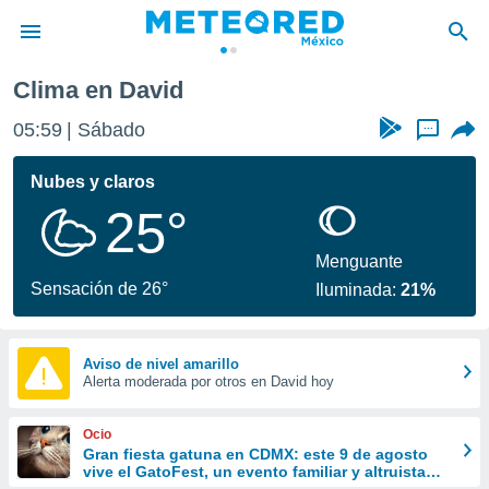
Clima en David
privacidad
05:59
Sábado
...
o de
mx
mx) ha sido
Nubes y claros
or
25°
es para
ue la
 que se
Menguante
e calidad.
Sensación de 26°
Iluminada:
21%
eder a este
ediante las
opciones:
Aviso de nivel amarillo
Alerta moderada por otros en David hoy
ookies y
e forma
Ocio
d digital
Gran fiesta gatuna en CDMX: este 9 de agosto
vive el GatoFest, un evento familiar y altruista
ada, basada