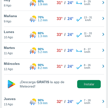
80%
ublicidad y
9
-
29
31°
/
24°
1.9 mm
km/h
8 Ago
do en
 mismo.
Mañana
70%
13
-
31
33°
/
24°
sultar más
1.2 mm
km/h
9 Ago
 en nuestra
 Cookies
y
Lunes
80%
11
-
33
ualquier
33°
/
24°
1.3 mm
km/h
10 Ago
ento
 botón
Martes
90%
8
-
27
31°
/
24°
ación de
5.2 mm
km/h
11 Ago
kies
 disponible
Miércoles
90%
8
-
26
e nuestra
31°
/
24°
8.2 mm
km/h
12 Ago
.
IVAMENTE,
¡Descarga
GRATIS
la app de
Instalar
Meteored!
as
 a cookies
Jueves
90%
7
-
28
32°
/
24°
5.9 mm
km/h
13 Ago
 no aceptar