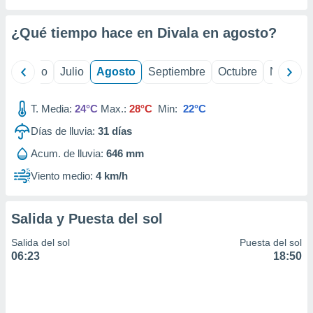
ados con el
 seleccionar
o.
¿Qué tiempo hace en Divala en
agosto
?
calización
precisa e
yo
Junio
Julio
Agosto
Septiembre
Octubre
Noviemb
ión mediante
, publicidad
T. Media:
24°C
Max.:
28°C
Min:
22°C
dos,
Días de lluvia:
31
días
 publicidad
Acum. de lluvia:
646 mm
,
ón de
Viento medio:
4 km/h
 desarrollo
s.
Salida y Puesta del sol
tros 1199
ios
Salida del sol
Puesta del sol
06:23
18:50