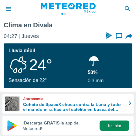
Clima en Divala
privacidad
04:27
Jueves
...
o de
mx
mx) ha sido
Lluvia débil
or
24°
es para
ue la
 que se
50%
e calidad.
Sensación de 22°
0.3 mm
eder a este
ediante las
opciones:
Astronomía
Cohete de SpaceX choca contra la Luna y todo
ookies y
el mundo mira hacia el satélite en busca del
e forma
cráter
¡Descarga
GRATIS
la app de
Instalar
d digital
Meteored!
ada, basada