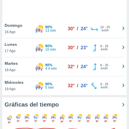
ste abono
 botón
.
Domingo
90%
10
-
25
30°
/
24°
nto,
13 mm
km/h
16 Ago
cios
Lunes
kies,
90%
9
-
26
30°
/
23°
10 mm
km/h
17 Ago
ores únicos
as similares
nar,
Martes
90%
8
-
25
32°
/
24°
rocesar
4.4 mm
km/h
18 Ago
onales como
 este sitio
Miércoles
recciones IP
90%
9
-
25
32°
/
24°
5 mm
km/h
19 Ago
ficadores de
 posible
s
Gráficas del tiempo
 traten tus
nales en
 interés
31°
32°
31°
32°
31°
31°
31°
32°
30°
30°
30°
go a lo que
30°
29°
nerte. Para