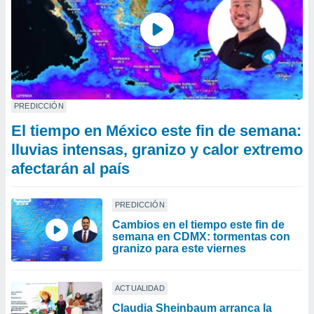
PREDICCIÓN
El tiempo en México este fin de semana:
lluvias intensas, granizo y calor extremo
afectarán al país
PREDICCIÓN
Cambios en el tiempo este fin de
semana en CDMX: tormentas con
granizo para este viernes
ACTUALIDAD
Claudia Sheinbaum arranca la