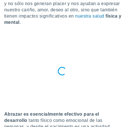
ublicidad y
y no sólo nos generan placer y nos ayudan a expresar
nuestro cariño, amor, deseo al otro, sino que también
do en
tienen impactos significativos en
nuestra salud
física y
 mismo.
mental
.
sultar más
 en nuestra
 Cookies
y
ualquier
ento
 botón
ación de
kies
 disponible
e nuestra
.
IVAMENTE,
as
Abrazar es esencialmente efectivo para el
 a cookies
desarrollo
tanto físico como emocional de las
 no aceptar
personas, y desde el nacimiento es una actividad