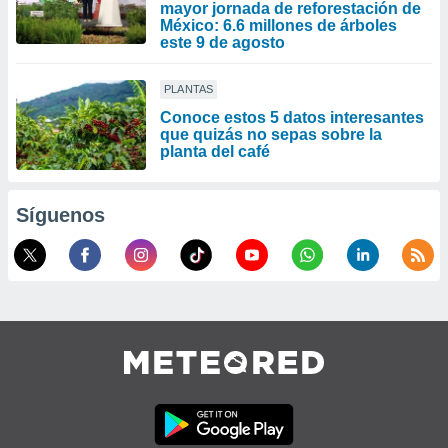
mayor jornada de reforestación de
México: 6.6 millones de árboles
este 9 de agosto
PLANTAS
Conoce estos 5 datos interesantes
que quizás no sepas sobre la
planta del café
Síguenos