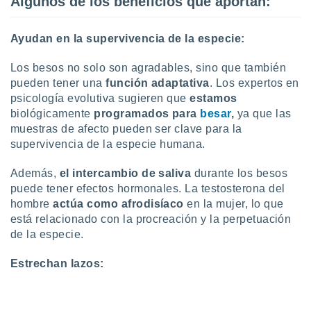
Algunos de los beneficios que aportan:
ados con el
 seleccionar
o.
Ayudan en la supervivencia de la especie:
calización
precisa e
Los besos no solo son agradables, sino que también
ión mediante
pueden tener una
función adaptativa
. Los expertos en
psicología evolutiva sugieren que
estamos
, publicidad
biológicamente
programados para
besar
,
ya que las
dos,
muestras de afecto pueden ser clave para la
 publicidad
supervivencia de la especie humana.
,
ón de
Además,
el intercambio de saliva
durante los besos
 desarrollo
puede tener efectos hormonales. La testosterona del
s.
hombre
actúa como afrodisíaco
en la mujer, lo que
tros 1199
está relacionado con la procreación y la perpetuación
ios
de la especie.
Estrechan lazos: