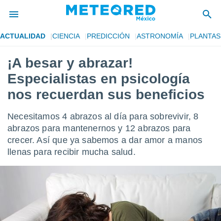
ACTUALIDAD
CIENCIA
PREDICCIÓN
ASTRONOMÍA
PLANTAS
privacidad
¡A besar y abrazar!
o de
mx
Especialistas en psicología
mx) ha sido
or
nos recuerdan sus beneficios
es para
ue la
Necesitamos 4 abrazos al día para sobrevivir, 8
 que se
e calidad.
abrazos para mantenernos y 12 abrazos para
eder a este
crecer. Así que ya sabemos a dar amor a manos
ediante las
llenas para recibir mucha salud.
opciones:
ookies y
e forma
d digital
ada, basada