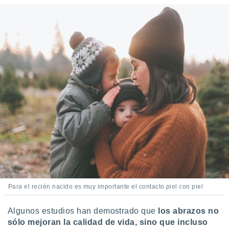
ste abono
 botón
.
nto,
cios
kies,
ores únicos
as similares
nar,
rocesar
onales como
 este sitio
recciones IP
ficadores de
 posible
s
Para el recién nacido es muy importante el contacto piel con piel
 traten tus
nales en
 interés
Algunos estudios han demostrado que
los abrazos no
go a lo que
sólo mejoran la calidad de vida, sino que incluso
nerte. Para