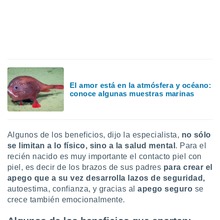
ar perfiles
idad
a, utilizar
a
 la
da, crear un
personalizar
o, uso de
El amor está en la atmósfera y océano:
a la
conoce algunas muestras marinas
e contenido
do, medir el
 de la
medir el
Algunos de los beneficios, dijo la especialista,
no sólo
 del
se limitan a lo físico,
sino a la salud mental
. Para el
 comprender
 través de
recién nacido es muy importante el contacto piel con
s o a través
piel, es decir de los brazos de sus padres
para crear el
nación de
apego que a su vez desarrolla lazos de seguridad,
edentes de
autoestima, confianza, y gracias al
apego seguro
se
fuentes,
crece también emocionalmente.
y mejora de
os, uso de