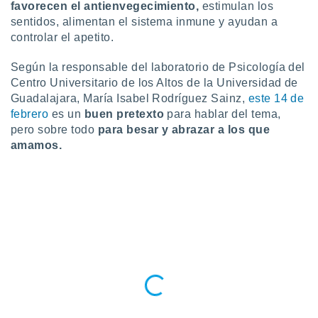
favorecen el antienvegecimiento,
estimulan los
retirar su
sentidos, alimentan el sistema inmune y ayudan a
ento u
controlar el apetito.
 de datos
er momento
Según la responsable del laboratorio de Psicología del
ic en
Centro Universitario de los Altos de la Universidad de
o en
Guadalajara, María Isabel Rodríguez Sainz,
este 14 de
febrero
es un
buen pretexto
para hablar del tema,
 Cookies
en
pero sobre todo
para besar y abrazar a los que
eb.
amamos.
y
socios
el
to de
la
 en un
 y/o acceder
 de datos
ara
 anuncios