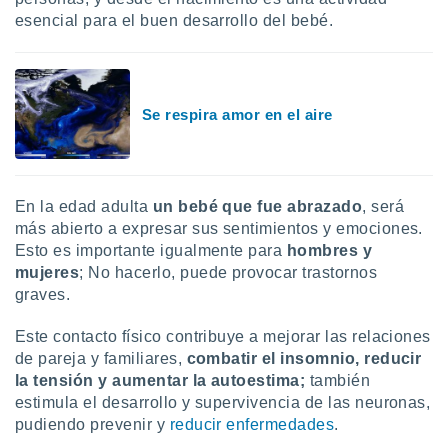
ón de
esencial para el buen desarrollo del bebé.
uedes
uestro sitio
ed.mx. En
te
 de que
Se respira amor en el aire
talarán
e sean
para
a
por el sitio
En la edad adulta
un bebé que fue abrazado
, será
o se
más abierto a expresar sus sentimientos y emociones.
cookies para
Esto es importante igualmente para
hombres y
nto ni para
mujeres
; No hacerlo, puede provocar trastornos
licidad o
graves.
ado, aunque
Este contacto físico contribuye a mejorar las relaciones
sualizar
de pareja y familiares,
combatir el insomnio, reducir
general no
la tensión y aumentar la autoestima;
también
ada. Puedes
estimula el desarrollo y supervivencia de las neuronas,
 instalación
y acceder a
pudiendo prevenir y
reducir enfermedades
.
io web a