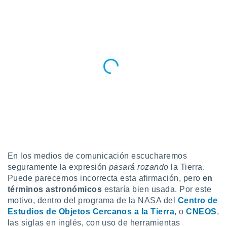
ste abono
 botón
.
nto,
cios
kies,
ores únicos
as similares
nar,
rocesar
onales como
 este sitio
recciones IP
En los medios de comunicación escucharemos
ficadores de
seguramente la expresión
pasará rozando
la Tierra.
 posible
s
Puede parecernos incorrecta esta afirmación, pero
en
 traten tus
términos astronómicos
estaría bien usada. Por este
nales en
motivo, dentro del programa de la NASA del
Centro de
 interés
Estudios de Objetos Cercanos a la Tierra
, o
CNEOS
,
go a lo que
las siglas en inglés, con uso de herramientas
nerte. Para