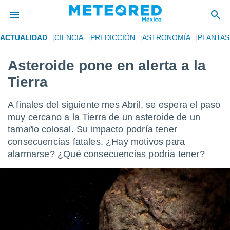
ACTUALIDAD
CIENCIA
PREDICCIÓN
ASTRONOMÍA
PLANTAS
privacidad
Asteroide pone en alerta a la
o de
mx
Tierra
mx) ha sido
or
es para
A finales del siguiente mes Abril, se espera el paso
ue la
muy cercano a la Tierra de un asteroide de un
 que se
tamaño colosal. Su impacto podría tener
e calidad.
eder a este
consecuencias fatales. ¿Hay motivos para
ediante las
alarmarse? ¿Qué consecuencias podría tener?
opciones:
ookies y
e forma
d digital
ada, basada