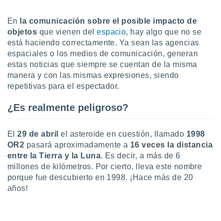
ón de
uedes
En
la comunicación sobre el posible impacto de
uestro sitio
ed.mx. En
objetos
que vienen del
espacio
, hay algo que no se
te
está haciendo correctamente. Ya sean las agencias
 de que
espaciales o los medios de comunicación, generan
talarán
estas noticias que siempre se cuentan de la misma
e sean
manera y con las mismas expresiones, siendo
para
repetitivas para el espectador.
a
por el sitio
o se
¿Es realmente peligroso?
cookies para
El
29 de abril
el asteroide en cuestión, llamado
1998
nto ni para
licidad o
OR2
pasará aproximadamente a
16 veces la distancia
entre la Tierra y la Luna
. Es decir, a más de 6
ado, aunque
millones de kilómetros. Por cierto, lleva este nombre
sualizar
porque fue descubierto en 1998. ¡Hace más de 20
general no
años!
ada. Puedes
 instalación
y acceder a
io web a