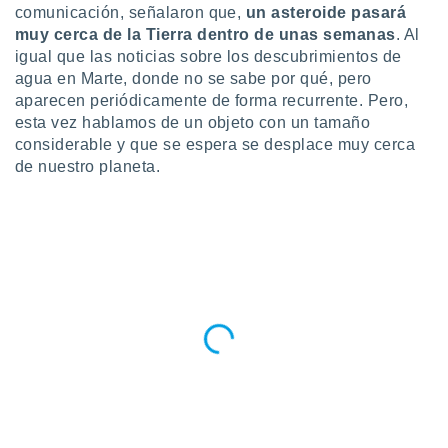
ublicidad y
comunicación, señalaron que,
un asteroide pasará
muy cerca de la Tierra dentro de unas semanas
. Al
do en
igual que las noticias sobre los descubrimientos de
 mismo.
agua en Marte, donde no se sabe por qué, pero
sultar más
aparecen periódicamente de forma recurrente. Pero,
 en nuestra
 Cookies
y
esta vez hablamos de un objeto con un tamaño
ualquier
considerable y que se espera se desplace muy cerca
de nuestro planeta.
ento
 botón
ación de
kies
 disponible
e nuestra
.
IVAMENTE,
as
 a cookies
 no aceptar