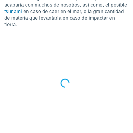
ar perfiles
acabaría con muchos de nosotros, así como, el posible
idad
tsunami
en caso de caer en el mar, o la gran cantidad
a, utilizar
de materia que levantaría en caso de impactar en
a
tierra.
 la
da, crear un
personalizar
o, uso de
a la
e contenido
do, medir el
 de la
medir el
 del
 comprender
 través de
s o a través
nación de
edentes de
fuentes,
y mejora de
os, uso de