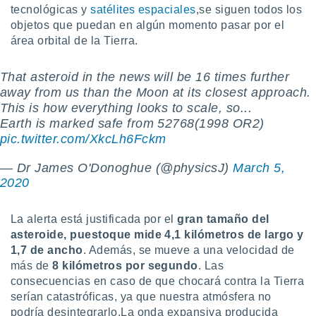
tecnológicas y
satélites espaciales
,se siguen todos los
retirar su
ento u
objetos que puedan en algún momento pasar por el
área orbital de la Tierra.
 de datos
er momento
That asteroid in the news will be 16 times further
ic en
o en
away from us than the Moon at its closest approach.
This is how everything looks to scale, so...
 Cookies
en
Earth is marked safe from 52768(1998 OR2)
eb.
pic.twitter.com/XkcLh6Fckm
y
— Dr James O'Donoghue (@physicsJ)
March 5,
socios
2020
el
to de
La alerta está justificada por el
gran tamaño del
asteroide, puestoque mide 4,1 kilómetros de largo y
la
1,7 de ancho
. Además, se mueve a una velocidad de
 en un
más de
8 kilómetros por segundo
. Las
 y/o acceder
consecuencias en caso de que chocará contra la Tierra
 de datos
serían catastróficas, ya que nuestra atmósfera no
ara
 anuncios
podría desintegrarlo.La onda expansiva producida