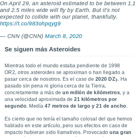
ados con el
On April 29, an asteroid estimated to be between 1.1
 seleccionar
and 2.5 miles wide will fly by Earth. But it's not
o.
expected to collide with our planet, thankfully.
calización
https://t.co/983ohpqyg9
precisa e
ión mediante
— CNN (@CNN)
March 8, 2020
, publicidad
Se siguen más Asteroides
dos,
 publicidad
Mientras todo el mundo estaba pendiente de 1998
,
OR2, otros asteroides se aproximan o han llegado a
ón de
pasar cerca de nosotros. Es el caso de
2020 DZ
. Ha
 desarrollo
3
s.
pasado sin pena ni gloria cerca de la Tierra,
concretamente a más de
un millón de kilómetros
, y a
tros 1199
una velocidad aproximada de
21 kilómetros por
ios
segundo
. Medía
47 metros de largo y 21 de ancho
.
Es cierto que no tenía el tamaño colosal del que hemos
hablado en este artículo, pero sus efectos en caso de
impacto hubieran sido llamativos. Provocado
una gran