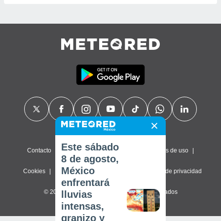
Este sábado
Contacto
Sobre nosotros
FAQ
Términos de uso
8 de agosto,
México
Cookies
Política de privacidad
Configuración de privacidad
enfrentará
© 2026 Meteored. Todos los derechos reservados
lluvias
intensas,
granizo y