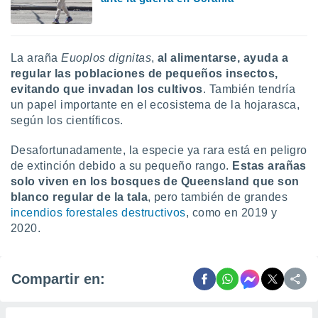
ados con el
 seleccionar
o.
calización
La araña
Euoplos dignitas
,
al alimentarse, ayuda a
precisa e
regular las poblaciones de pequeños insectos,
ión mediante
evitando que invadan los cultivos
. También tendría
, publicidad
un papel importante en el ecosistema de la hojarasca,
según los científicos.
dos,
 publicidad
Desafortunadamente, la especie ya rara está en peligro
,
de extinción debido a su pequeño rango.
Estas arañas
ón de
solo viven en los bosques de Queensland que son
 desarrollo
blanco regular de la tala
, pero también de grandes
s.
incendios forestales destructivos
, como en 2019 y
tros 1199
2020.
ios
Compartir en: