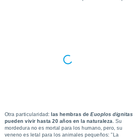
ste abono
 botón
.
nto,
cios
kies,
ores únicos
as similares
nar,
rocesar
onales como
 este sitio
recciones IP
ficadores de
 posible
s
 traten tus
Otra particularidad:
l
as hembras de
Euoplos dignitas
nales en
pueden vivir hasta 20 años en la naturaleza
. Su
 interés
mordedura no es mortal para los humano, pero, su
go a lo que
veneno es letal para los animales pequeños: "La
nerte. Para