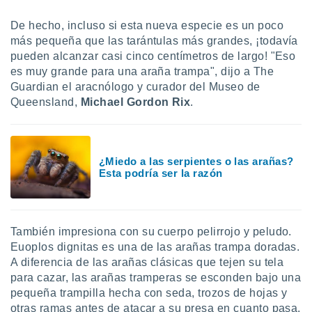
ón de
uedes
De hecho, incluso si esta nueva especie es un poco
uestro sitio
más pequeña que las tarántulas más grandes, ¡todavía
ed.mx. En
pueden alcanzar casi cinco centímetros de largo! "Eso
te
 de que
es muy grande para una araña trampa", dijo a The
talarán
Guardian el aracnólogo y curador del Museo de
e sean
Queensland,
Michael Gordon Rix
.
para
a
por el sitio
o se
¿Miedo a las serpientes o las arañas?
cookies para
Esta podría ser la razón
nto ni para
licidad o
ado, aunque
También impresiona con su cuerpo pelirrojo y peludo.
sualizar
Euoplos dignitas es una de las arañas trampa doradas.
general no
A diferencia de las arañas clásicas que tejen su tela
ada. Puedes
para cazar, las arañas tramperas se esconden bajo una
 instalación
pequeña trampilla hecha con seda, trozos de hojas y
y acceder a
otras ramas antes de atacar a su presa en cuanto pasa.
io web a