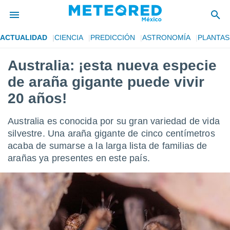
ACTUALIDAD
CIENCIA
PREDICCIÓN
ASTRONOMÍA
PLANTAS
privacidad
Australia: ¡esta nueva especie
o de
mx
de araña gigante puede vivir
mx) ha sido
or
20 años!
es para
ue la
Australia es conocida por su gran variedad de vida
 que se
e calidad.
silvestre. Una araña gigante de cinco centímetros
eder a este
acaba de sumarse a la larga lista de familias de
ediante las
arañas ya presentes en este país.
opciones:
ookies y
e forma
d digital
ada, basada