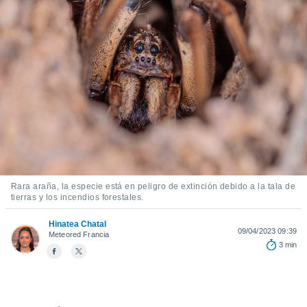
mación
ediante
ecnologías
nos permite
estra
ara seguir
e contenido
ACEPTAR
stándares
Y
sin coste.
CONTINUAR
 botón
continuar",
CONFIGURACIÓN
der a la
ndo la
 de todas
Rara araña, la especie está en peligro de extinción debido a la tala de
, ya sean
tierras y los incendios forestales.
de nuestros
 nos
Hinatea Chatal
09/04/2023 09:39
Meteored Francia
3 min
 y análisis
tamiento en
b, así como
un perfil
para