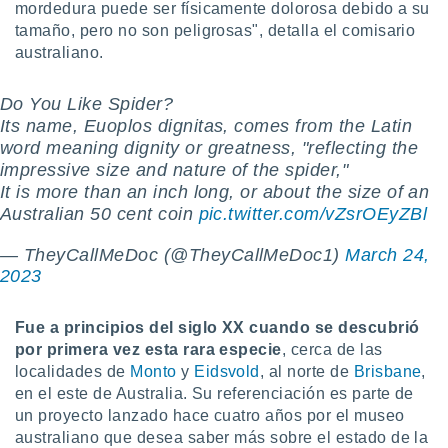
mordedura puede ser físicamente dolorosa debido a su
retirar su
tamaño, pero no son peligrosas", detalla el comisario
ento u
australiano.
 de datos
er momento
Do You Like Spider?
ic en
Its name, Euoplos dignitas, comes from the Latin
o en
word meaning dignity or greatness, "reflecting the
 Cookies
en
impressive size and nature of the spider,"
eb.
It is more than an inch long, or about the size of an
Australian 50 cent coin
pic.twitter.com/vZsrOEyZBl
y
socios
— TheyCallMeDoc (@TheyCallMeDoc1)
March 24,
el
2023
to de
Fue a principios del siglo XX cuando se descubrió
la
por primera vez esta rara especie
, cerca de las
 en un
localidades de
Monto
y
Eidsvold
, al norte de
Brisbane
,
 y/o acceder
en el este de Australia. Su referenciación es parte de
 de datos
un proyecto lanzado hace cuatro años por el museo
ara
australiano que desea saber más sobre el estado de la
 anuncios