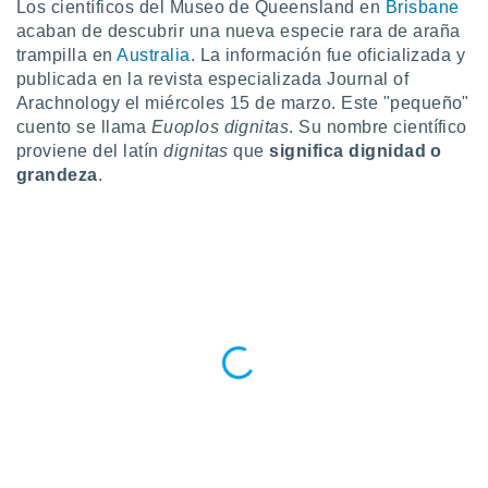
Los científicos del Museo de Queensland en
Brisbane
ublicidad y
acaban de descubrir una nueva especie rara de araña
do en
trampilla en
Australia
. La información fue oficializada y
 mismo.
publicada en la revista especializada Journal of
sultar más
Arachnology el miércoles 15 de marzo. Este "pequeño"
 en nuestra
cuento se llama
Euoplos dignitas
. Su nombre científico
 Cookies
y
proviene del latín
dignitas
que
significa dignidad o
ualquier
grandeza
.
ento
 botón
ación de
kies
 disponible
e nuestra
.
IVAMENTE,
as
 a cookies
 no aceptar