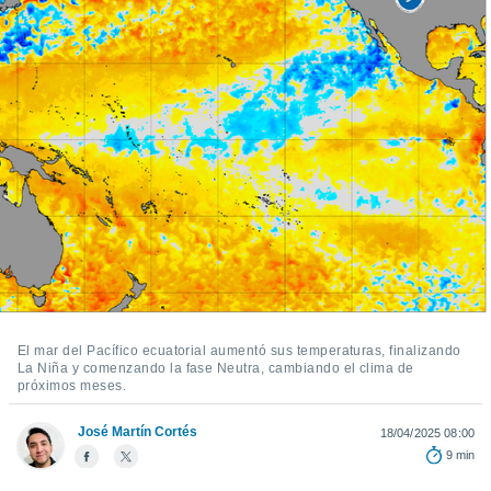
mación
ediante
ecnologías
nos permite
estra
ara seguir
e contenido
ACEPTAR
stándares
Y
sin coste.
CONTINUAR
 botón
continuar",
CONFIGURACIÓN
der a la
ndo la
 de todas
, ya sean
de nuestros
El mar del Pacífico ecuatorial aumentó sus temperaturas, finalizando
 nos
La Niña y comenzando la fase Neutra, cambiando el clima de
próximos meses.
 y análisis
tamiento en
José Martín Cortés
18/04/2025 08:00
b, así como
un perfil
9 min
para