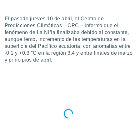
ublicidad y
do en
El pasado jueves 10 de abril, el Centro de
 mismo.
Predicciones Climáticas – CPC – informó que el
sultar más
 en nuestra
fenómeno de La Niña finalizaba debido al constante,
 Cookies
y
aunque lento, incremento de las temperaturas en la
ualquier
superficie del Pacífico ecuatorial con anomalías entre
-0.1 y +0.3 °C en la región 3.4 y entre finales de marzo
ento
y principios de abril.
 botón
ación de
kies
 disponible
e nuestra
.
IVAMENTE,
as
 a cookies
 no aceptar