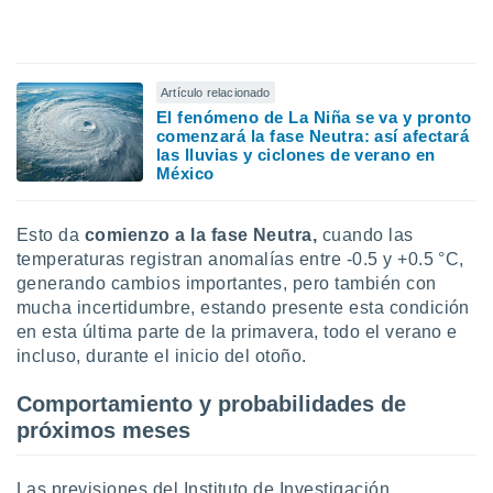
ón de
uedes
uestro sitio
ed.mx. En
te
Artículo relacionado
 de que
El fenómeno de La Niña se va y pronto
talarán
comenzará la fase Neutra: así afectará
e sean
las lluvias y ciclones de verano en
México
para
a
por el sitio
Esto da
comienzo a la fase Neutra,
cuando las
o se
cookies para
temperaturas registran anomalías entre -0.5 y +0.5 °C,
generando cambios importantes, pero también con
nto ni para
mucha incertidumbre, estando presente esta condición
licidad o
en esta última parte de la primavera, todo el verano e
incluso, durante el inicio del otoño.
ado, aunque
sualizar
Comportamiento y probabilidades de
general no
ada. Puedes
próximos meses
 instalación
y acceder a
io web a
Las previsiones del Instituto de Investigación