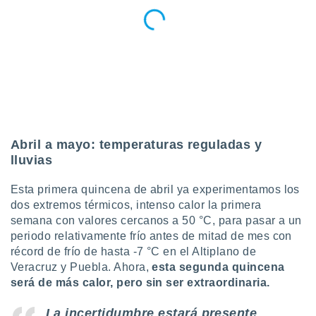
ados con el
 seleccionar
o.
calización
precisa e
ión mediante
, publicidad
dos,
Abril a mayo: temperaturas reguladas y
 publicidad
,
lluvias
ón de
 desarrollo
Esta primera quincena de abril ya experimentamos los
s.
dos extremos térmicos, intenso calor la primera
tros 1199
semana con valores cercanos a 50 °C, para pasar a un
ios
periodo relativamente frío antes de mitad de mes con
récord de frío de hasta -7 °C en el Altiplano de
Veracruz y Puebla. Ahora,
esta segunda quincena
será de más calor, pero sin ser extraordinaria.
La incertidumbre estará presente