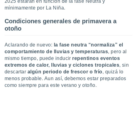
2025 estarán en función de la fase Neutra y
ar perfiles
mínimamente por La Niña.
idad
a, utilizar
Condiciones generales de primavera a
a
 la
otoño
da, crear un
personalizar
Aclarando de nuevo:
la fase neutra “normaliza” el
o, uso de
comportamiento de lluvias y temperaturas
, pero al
a la
mismo tiempo, puede inducir
repentinos eventos
e contenido
extremos de calor, lluvias y ciclones tropicales
, sin
do, medir el
descartar
algún periodo de frescor o frío
, quizá lo
 de la
menos probable. Aun así, debemos estar preparados
medir el
como siempre para este verano y otoño.
 del
 comprender
 través de
s o a través
nación de
edentes de
fuentes,
y mejora de
os, uso de