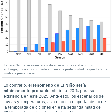
retirar su
ento u
 de datos
er momento
ic en
o en
 Cookies
en
eb.
y
socios
el
La fase Neutra se extenderá todo el verano hasta el otoño; sin
embargo, poco a poco puede aumenta la probabilidad de que La Niña
vuelva a presentarse.
to de
Lo contrario,
el fenómeno de El Niño sería
la
mínimamente probable
inferior al 20
% para su
 en un
 y/o acceder
existencia en este 2025. Ante esto, los escenarios de
 de datos
lluvias y temperaturas, así como el comportamiento de
ara
la temporada de ciclones en esta segunda mitad de
 anuncios