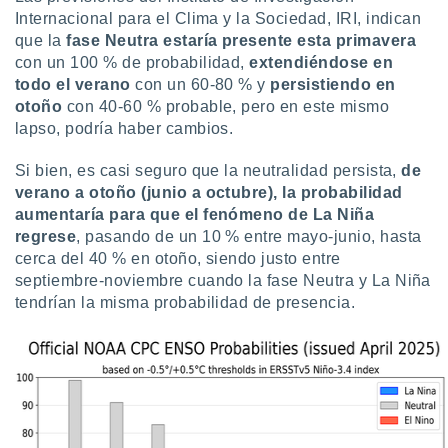
ste abono
Internacional para el Clima y la Sociedad, IRI, indican
 botón
que la
fase Neutra estaría presente esta primavera
.
con un 100 % de probabilidad,
extendiéndose en
todo el verano
con un 60-80 % y
persistiendo en
nto,
otoño
con 40-60 % probable, pero en este mismo
lapso, podría haber cambios.
cios
kies,
Si bien, es casi seguro que la neutralidad persista,
de
ores únicos
verano a otoño (junio a octubre), la probabilidad
as similares
aumentaría para que el fenómeno de La Niña
nar,
rocesar
regrese
, pasando de un 10 % entre mayo-junio, hasta
onales como
cerca del 40 % en otoño, siendo justo entre
 este sitio
septiembre-noviembre cuando la fase Neutra y La Niña
recciones IP
tendrían la misma probabilidad de presencia.
ficadores de
 posible
s
 traten tus
nales en
 interés
go a lo que
nerte. Para